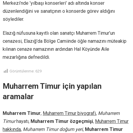
Merkezi’nde ’yılbaşı konserleri’ adı altında konser
düzenlendiğini ve sanatçının o konserde görev aldığını
söylediler.
Elazığ nüfusuna kayıtlı olan sanatçı Muharrem Timur’un
cenazesi, Elazığ’da Bölge Camiinde öğle namazını müteakip
kılınan cenaze namazının ardından Hal Köyünde Aile
mezarlığına defnedildi.
Görüntülenme:
629
Muharrem Timur için yapılan
aramalar
Muharrem Timur
,
Muharrem Timur biyografi
,
Muharrem
Timur
hayatı,
Muharrem Timur özgeçmişi
,
Muharrem Timur
hakkında
,
Muharrem Timur doğum yeri
,
Muharrem Timur