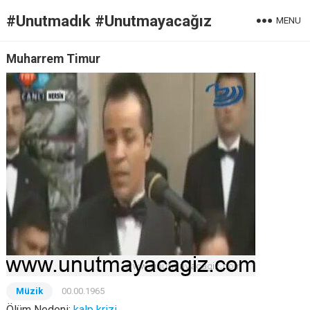
#Unutmadık #Unutmayacağız
MENU
Muharrem Timur
Müzik
00.00.1965
Ölüm Nedeni:
kalp krizi