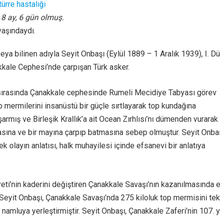
türre hastalığı
, 8 ay, 6 gün olmuş.
yaşındaydı.
eya bilinen adıyla Seyit Onbaşı (Eylül 1889 – 1 Aralık 1939), I. D
kale Cephesi’nde çarpışan Türk asker.
 sırasında Çanakkale cephesinde Rumeli Mecidiye Tabyası görev
p mermilerini insanüstü bir güçle sırtlayarak top kundağına
armış ve Birleşik Krallık’a ait Ocean Zırhlısı’nı dümenden vurarak
sına ve bir mayına çarpıp batmasına sebep olmuştur. Seyit Onbaş
k olayın anlatısı, halk muhayilesi içinde efsanevi bir anlatıya
eti’nin kaderini değiştiren Çanakkale Savaşı’nın kazanılmasında 
 Seyit Onbaşı, Çanakkale Savaşı’nda 275 kiloluk top mermisini tek
 namluya yerleştirmiştir. Seyit Onbaşı, Çanakkale Zaferi’nin 107. y