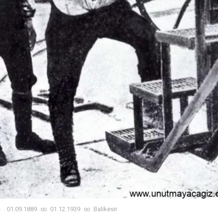
01.09.1889
∞
01.12.1939
∞
Balikesir