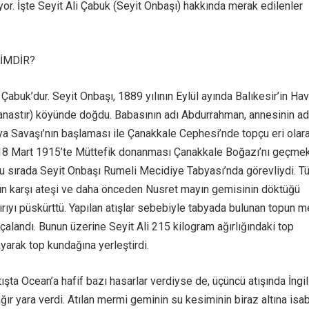
or. İşte Seyit Ali Çabuk (Seyit Onbaşı) hakkında merak edilenler
KİMDİR?
i Çabuk’dur. Seyit Onbaşı, 1889 yılının Eylül ayında Balıkesir’in Ha
anastır) köyünde doğdu. Babasının adı Abdurrahman, annesinin ad
nya Savaşı’nın başlaması ile Çanakkale Cephesi’nde topçu eri olar
 18 Mart 1915’te Müttefik donanması Çanakkale Boğazı’nı geçmek
 Bu sırada Seyit Onbaşı Rumeli Mecidiye Tabyası’nda görevliydi. T
n karşı ateşi ve daha önceden Nusret mayın gemisinin döktüğü
ırıyı püskürttü. Yapılan atışlar sebebiyle tabyada bulunan topun 
rçalandı. Bunun üzerine Seyit Ali 215 kilogram ağırlığındaki top
ayarak top kundağına yerleştirdi.
 atışta Ocean’a hafif bazı hasarlar verdiyse de, üçüncü atışında İngil
ağır yara verdi. Atılan mermi geminin su kesiminin biraz altına isa