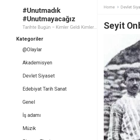
Home
Devlet Siy
#Unutmadık
#Unutmayacağız
Seyit On
Tarihte Bugün – Kimler Geldi Kimler Geçti..
Kategoriler
@Olaylar
Akademisyen
Devlet Siyaset
Edebiyat Tarih Sanat
Genel
İş adamı
Müzik