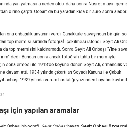
anında yan yatmasına neden oldu, daha sonra Nusret mayın gemis
dan birine çarptı. Ocean’ da bu yaradan kısa bir süre sonra alabor
n ona onbaşılık unvanını verdi. Çanakkale savaşından bir gün so
dan top mermisi sırtında fotoğrafı çekilmesi istendi. Seyit Ali On
a da top mermisini kaldıramadı. Sonra Seyit Ali Onbaşı “Yine sav
ırırım” dedi. Bundan sonra ancak fotoğrafı tahta bir mermiyle
aşın sona ermesi ile 1918’de köyüne dönen Seyit Ali, ormancılık v
ine devam etti. 1934 yılında çıkartılan Soyadı Kanunu ile Çabuk
yit onbaşı 1939 yılında verem hastalığı yüzünden hayatını kaybett
534
aşı için yapılan aramalar
yit Onbaşı biyografi
,
Seyit Onbaşı
hayatı,
Seyit Onbaşı özgeçmi