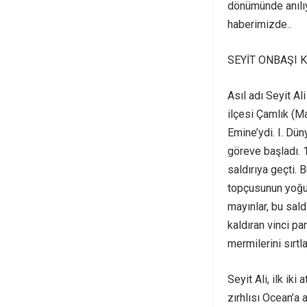
dönümünde anılıy
haberimizde..
SEYİT ONBAŞI 
Asıl adı Seyit Al
ilçesi Çamlık (M
Emine’ydi. I. Dü
göreve başladı.
saldırıya geçti.
topçusunun yoğu
mayınlar, bu sald
kaldıran vinci pa
mermilerini sırtl
Seyit Ali, ilk iki
zırhlısı Ocean’a 