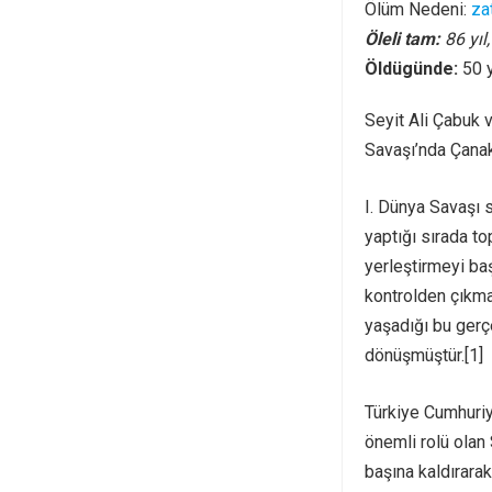
Ölüm Nedeni:
za
Öleli tam:
86 yıl
Öldügünde:
50 
Seyit Ali Çabuk v
Savaşı’nda Çanak
I. Dünya Savaşı
yaptığı sırada to
yerleştirmeyi baş
kontrolden çıkma
yaşadığı bu gerçe
dönüşmüştür.[1]
Türkiye Cumhuriy
önemli rolü olan
başına kaldırarak