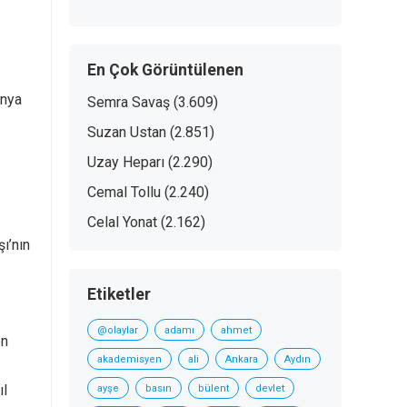
En Çok Görüntülenen
ünya
Semra Savaş
(3.609)
Suzan Ustan
(2.851)
Uzay Heparı
(2.290)
Cemal Tollu
(2.240)
Celal Yonat
(2.162)
ı’nın
Etiketler
@olaylar
adamı
ahmet
en
akademisyen
ali
Ankara
Aydın
ıl
ayşe
basın
bülent
devlet