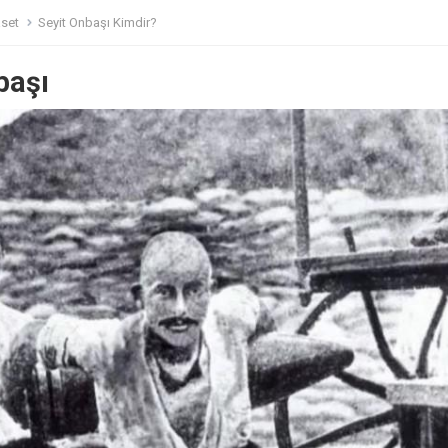
aset
Seyit Onbaşı Kimdir?
başı