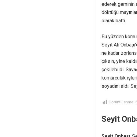
ederek geminin 
döktüğü mayınlar
olarak battı.
Bu yüzden komuta
Seyit Ali Onbaşı’
ne kadar zorlans
çıksın, yine kald
çekilebildi. Sav
kömürcülük işler
soyadını aldı. Se
Görüntülenme:
Seyit Onb
Seyit Onbaşı
,
Se