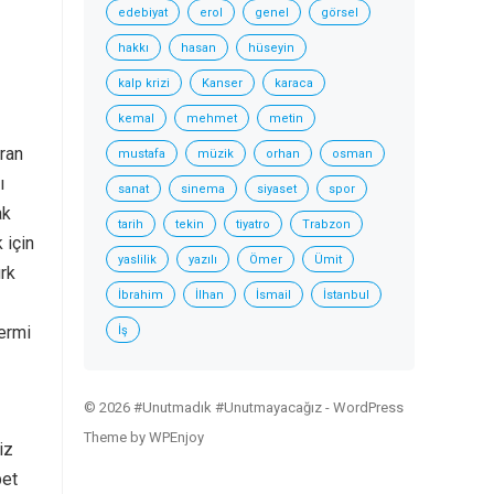
edebiyat
erol
genel
görsel
hakkı
hasan
hüseyin
kalp krizi
Kanser
karaca
kemal
mehmet
metin
vran
mustafa
müzik
orhan
osman
ı
sanat
sinema
siyaset
spor
ak
tarih
tekin
tiyatro
Trabzon
 için
yaslilik
yazılı
Ömer
Ümit
ürk
İbrahim
İlhan
İsmail
İstanbul
mermi
İş
© 2026 #Unutmadık #Unutmayacağız -
WordPress
Theme
by
WPEnjoy
iz
bet