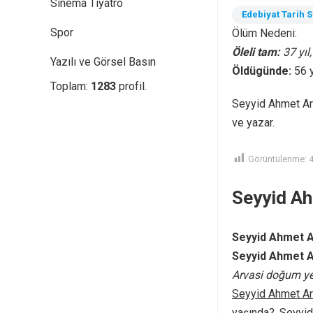
Sinema Tiyatro
Edebiyat Tarih 
Spor
Ölüm Nedeni:
Öleli tam:
37 yıl
Yazılı ve Görsel Basın
Öldügünde:
56 
Toplam:
1283
profil.
Seyyid Ahmet Arv
ve yazar.
Görüntülenme:
Seyyid Ah
Seyyid Ahmet A
Seyyid Ahmet A
Arvasi doğum ye
Seyyid Ahmet Ar
yaşında?,
Seyyid