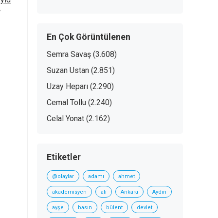
En Çok Görüntülenen
Semra Savaş
(3.608)
Suzan Ustan
(2.851)
Uzay Heparı
(2.290)
Cemal Tollu
(2.240)
Celal Yonat
(2.162)
Etiketler
@olaylar
adamı
ahmet
akademisyen
ali
Ankara
Aydın
ayşe
basın
bülent
devlet