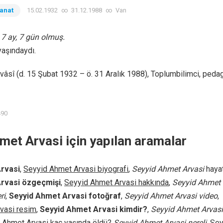
Sanat
15.02.1932
∞
31.12.1988
∞
Van
, 7 ay, 7 gün olmuş.
yaşındaydı.
âsî (d. 15 Şubat 1932 – ö. 31 Aralık 1988), Toplumbilimci, peda
490
met Arvasi için yapılan aramalar
rvasi
,
Seyyid Ahmet Arvasi biyografi
,
Seyyid Ahmet Arvasi
hayat
rvasi özgeçmişi
,
Seyyid Ahmet Arvasi hakkında
,
Seyyid Ahmet
ri
,
Seyyid Ahmet Arvasi fotoğraf
,
Seyyid Ahmet Arvasi video
,
vasi resim
,
Seyyid Ahmet Arvasi kimdir?
,
Seyyid Ahmet Arvasi
 Ahmet Arvasi
kaç yaşında öldü?
Seyyid Ahmet Arvasi nereli
,
Sey