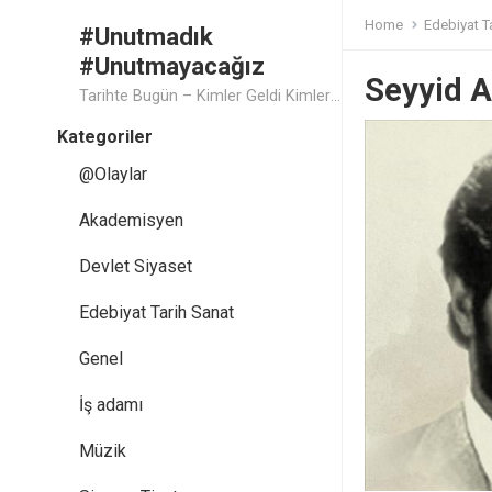
Home
Edebiyat T
#Unutmadık
#Unutmayacağız
Seyyid 
Tarihte Bugün – Kimler Geldi Kimler Geçti..
Kategoriler
@Olaylar
Akademisyen
Devlet Siyaset
Edebiyat Tarih Sanat
Genel
İş adamı
Müzik