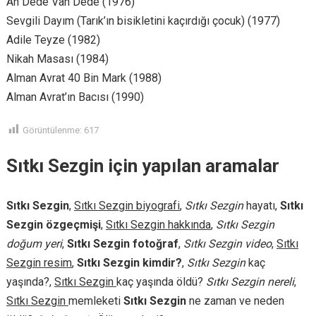
Ah Dede Vah Dede (1976)
Sevgili Dayım (Tarık’ın bisikletini kaçırdığı çocuk) (1977)
Adile Teyze (1982)
Nikah Masası (1984)
Alman Avrat 40 Bin Mark (1988)
Alman Avrat’ın Bacısı (1990)
Görüntülenme:
617
Sıtkı Sezgin için yapılan aramalar
Sıtkı Sezgin
,
Sıtkı Sezgin biyografi
,
Sıtkı Sezgin
hayatı,
Sıtkı
Sezgin özgeçmişi
,
Sıtkı Sezgin hakkında
,
Sıtkı Sezgin
doğum yeri
,
Sıtkı Sezgin fotoğraf
,
Sıtkı Sezgin video
,
Sıtkı
Sezgin resim
,
Sıtkı Sezgin kimdir?
,
Sıtkı Sezgin
kaç
yaşında?,
Sıtkı Sezgin
kaç yaşında öldü?
Sıtkı Sezgin nereli
,
Sıtkı Sezgin
memleketi
Sıtkı Sezgin
ne zaman ve neden