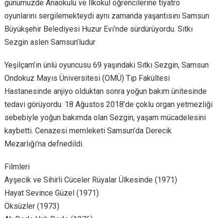
günümüzde Anaokulu ve İlkokul öğrencilerine tiyatro
oyunlarını sergilemekteydi aynı zamanda yaşantısını Samsun
Büyükşehir Belediyesi Huzur Evi’nde sürdürüyordu. Sıtkı
Sezgin aslen Samsun’ludur
Yeşilçam’ın ünlü oyuncusu 69 yaşındaki Sıtkı Sezgin, Samsun
Ondokuz Mayıs Üniversitesi (OMÜ) Tıp Fakültesi
Hastanesinde anjiyo olduktan sonra yoğun bakım ünitesinde
tedavi görüyordu. 18 Ağustos 2018’de çoklu organ yetmezliği
sebebiyle yoğun bakımda olan Sezgin, yaşam mücadelesini
kaybetti. Cenazesi memleketi Samsun’da Derecik
Mezarlığı’na defnedildi.
Filmleri
Ayşecik ve Sihirli Cüceler Rüyalar Ülkesinde (1971)
Hayat Sevince Güzel (1971)
Öksüzler (1973)