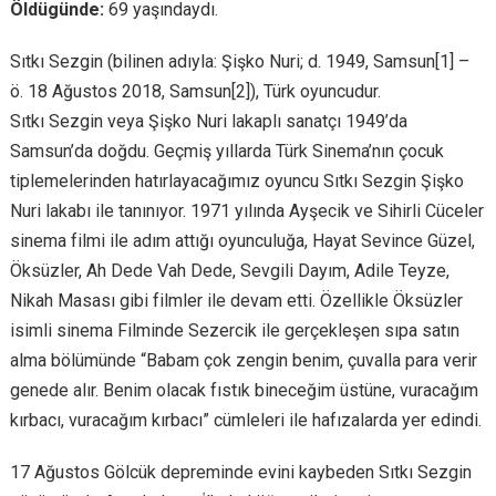
Öldügünde:
69 yaşındaydı.
Sıtkı Sezgin (bilinen adıyla: Şişko Nuri; d. 1949, Samsun[1] –
ö. 18 Ağustos 2018, Samsun[2]), Türk oyuncudur.
Sıtkı Sezgin veya Şişko Nuri lakaplı sanatçı 1949’da
Samsun’da doğdu. Geçmiş yıllarda Türk Sinema’nın çocuk
tiplemelerinden hatırlayacağımız oyuncu Sıtkı Sezgin Şişko
Nuri lakabı ile tanınıyor. 1971 yılında Ayşecik ve Sihirli Cüceler
sinema filmi ile adım attığı oyunculuğa, Hayat Sevince Güzel,
Öksüzler, Ah Dede Vah Dede, Sevgili Dayım, Adile Teyze,
Nikah Masası gibi filmler ile devam etti. Özellikle Öksüzler
isimli sinema Filminde Sezercik ile gerçekleşen sıpa satın
alma bölümünde “Babam çok zengin benim, çuvalla para verir
genede alır. Benim olacak fıstık bineceğim üstüne, vuracağım
kırbacı, vuracağım kırbacı” cümleleri ile hafızalarda yer edindi.
17 Ağustos Gölcük depreminde evini kaybeden Sıtkı Sezgin