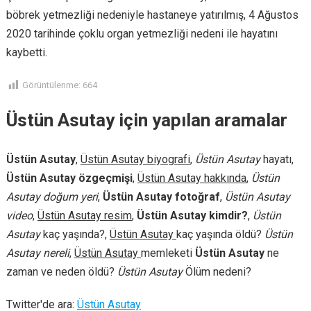
böbrek yetmezliği nedeniyle hastaneye yatırılmış, 4 Ağustos
2020 tarihinde çoklu organ yetmezliği nedeni ile hayatını
kaybetti.
Görüntülenme:
664
Üstün Asutay için yapılan aramalar
Üstün Asutay
,
Üstün Asutay biyografi
,
Üstün Asutay
hayatı,
Üstün Asutay özgeçmişi
,
Üstün Asutay hakkında
,
Üstün
Asutay doğum yeri
,
Üstün Asutay fotoğraf
,
Üstün Asutay
video
,
Üstün Asutay resim
,
Üstün Asutay kimdir?
,
Üstün
Asutay
kaç yaşında?,
Üstün Asutay
kaç yaşında öldü?
Üstün
Asutay nereli
,
Üstün Asutay
memleketi
Üstün Asutay
ne
zaman ve neden öldü?
Üstün Asutay
Ölüm nedeni?
Twitter'de ara:
Üstün Asutay