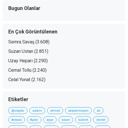
Bugun Olanlar
En Çok Görüntülenen
Semra Savaş
(3.608)
Suzan Ustan
(2.851)
Uzay Heparı
(2.290)
Cemal Tollu
(2.240)
Celal Yonat
(2.162)
Etiketler
@olaylar
adamı
ahmet
akademisyen
ali
Ankara
Aydın
ayşe
basın
bülent
devlet