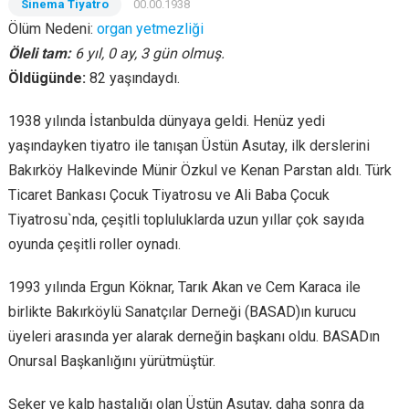
Sinema Tiyatro
00.00.1938
Ölüm Nedeni:
organ yetmezliği
Öleli tam:
6 yıl, 0 ay, 3 gün olmuş.
Öldügünde:
82 yaşındaydı.
1938 yılında İstanbulda dünyaya geldi. Henüz yedi
yaşındayken tiyatro ile tanışan Üstün Asutay, ilk derslerini
Bakırköy Halkevinde Münir Özkul ve Kenan Parstan aldı. Türk
Ticaret Bankası Çocuk Tiyatrosu ve Ali Baba Çocuk
Tiyatrosu`nda, çeşitli topluluklarda uzun yıllar çok sayıda
oyunda çeşitli roller oynadı.
1993 yılında Ergun Köknar, Tarık Akan ve Cem Karaca ile
birlikte Bakırköylü Sanatçılar Derneği (BASAD)ın kurucu
üyeleri arasında yer alarak derneğin başkanı oldu. BASADın
Onursal Başkanlığını yürütmüştür.
Şeker ve kalp hastalığı olan Üstün Asutay, daha sonra da