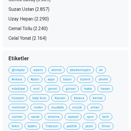
Suzan Ustan
(2.857)
Uzay Heparı
(2.290)
Cemal Tollu
(2.240)
Celal Yonat
(2.164)
Etiketler
@olaylar
adamı
ahmet
akademisyen
ali
Ankara
Aydın
ayşe
basın
bülent
devlet
edebiyat
erol
genel
görsel
hakkı
hasan
hüseyin
kalp krizi
Kanser
karaca
kemal
mehmet
metin
mustafa
müzik
orhan
osman
sanat
sinema
siyaset
spor
tarih
tekin
tiyatro
Trabzon
yaslilik
yazılı
Ömer