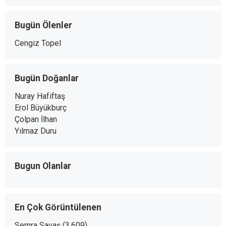
Bugün Ölenler
Cengiz Topel
Bugün Doğanlar
Nuray Hafiftaş
Erol Büyükburç
Çolpan İlhan
Yılmaz Duru
Bugun Olanlar
En Çok Görüntülenen
Semra Savaş
(3.609)