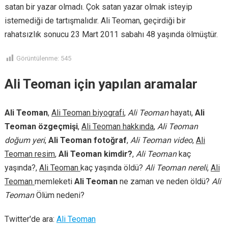
satan bir yazar olmadı. Çok satan yazar olmak isteyip
istemediği de tartışmalıdır. Ali Teoman, geçirdiği bir
rahatsızlık sonucu 23 Mart 2011 sabahı 48 yaşında ölmüştür.
Görüntülenme:
545
Ali Teoman için yapılan aramalar
Ali Teoman
,
Ali Teoman biyografi
,
Ali Teoman
hayatı,
Ali
Teoman özgeçmişi
,
Ali Teoman hakkında
,
Ali Teoman
doğum yeri
,
Ali Teoman fotoğraf
,
Ali Teoman video
,
Ali
Teoman resim
,
Ali Teoman kimdir?
,
Ali Teoman
kaç
yaşında?,
Ali Teoman
kaç yaşında öldü?
Ali Teoman nereli
,
Ali
Teoman
memleketi
Ali Teoman
ne zaman ve neden öldü?
Ali
Teoman
Ölüm nedeni?
Twitter'de ara:
Ali Teoman