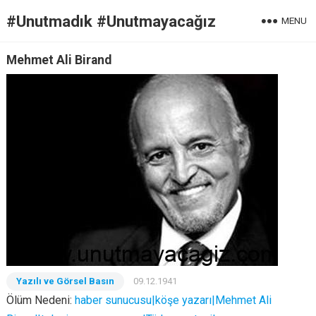
#Unutmadık #Unutmayacağız
MENU
Mehmet Ali Birand
Yazılı ve Görsel Basın
09.12.1941
Ölüm Nedeni:
haber sunucusu|köşe yazarı|Mehmet Ali