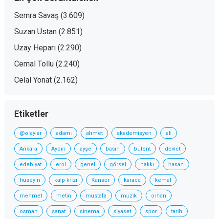
Semra Savaş
(3.609)
Suzan Ustan
(2.851)
Uzay Heparı
(2.290)
Cemal Tollu
(2.240)
Celal Yonat
(2.162)
Etiketler
@olaylar
adamı
ahmet
akademisyen
ali
Ankara
Aydın
ayşe
basın
bülent
devlet
edebiyat
erol
genel
görsel
hakkı
hasan
hüseyin
kalp krizi
Kanser
karaca
kemal
mehmet
metin
mustafa
müzik
orhan
osman
sanat
sinema
siyaset
spor
tarih