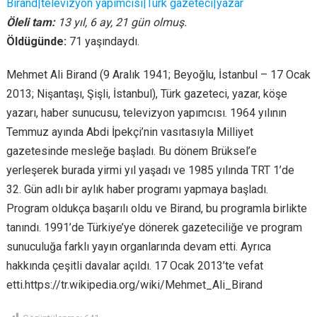
Birand|televizyon yapımcısı|Türk gazeteci|yazar
Öleli tam:
13 yıl, 6 ay, 21 gün olmuş.
Öldügünde:
71 yaşındaydı.
Mehmet Ali Birand (9 Aralık 1941; Beyoğlu, İstanbul – 17 Ocak
2013; Nişantaşı, Şişli, İstanbul), Türk gazeteci, yazar, köşe
yazarı, haber sunucusu, televizyon yapımcısı. 1964 yılının
Temmuz ayında Abdi İpekçi’nin vasıtasıyla Milliyet
gazetesinde mesleğe başladı. Bu dönem Brüksel’e
yerleşerek burada yirmi yıl yaşadı ve 1985 yılında TRT 1’de
32. Gün adlı bir aylık haber programı yapmaya başladı.
Program oldukça başarılı oldu ve Birand, bu programla birlikte
tanındı. 1991’de Türkiye’ye dönerek gazeteciliğe ve program
sunuculuğa farklı yayın organlarında devam etti. Ayrıca
hakkında çeşitli davalar açıldı. 17 Ocak 2013’te vefat
etti.https://tr.wikipedia.org/wiki/Mehmet_Ali_Birand