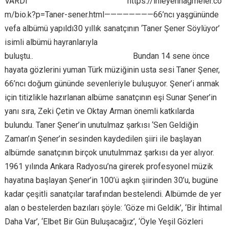
VARDI
https://unutmayacagiz.com/
https://inleyennagmeler.co
m/bio.k?p=Taner-sener.html————————66’ncı yaşgününde
vefa albümü yapıldı30 yıllık sanatçının ‘Taner Şener Söylüyor’
isimli albümü hayranlarıyla
buluştu..
https://unutmayacagiz.com/
Bundan 14 sene önce
hayata gözlerini yuman Türk müziğinin usta sesi Taner Şener,
66’ncı doğum gününde sevenleriyle buluşuyor. Şener’i anmak
için titizlikle hazırlanan albüme sanatçının eşi Sunar Şener’in
yanı sıra, Zeki Çetin ve Oktay Arman önemli katkılarda
bulundu. Taner Şener’in unutulmaz şarkısı ‘Sen Geldiğin
Zaman’ın Şener’in sesinden kaydedilen şiiri ile başlayan
albümde sanatçının birçok unutulmmaz şarkısı da yer alıyor.
1961 yılında Ankara Radyosu’na girerek profesyonel müzik
hayatına başlayan Şener’in 100’ü aşkın şiirinden 30’u, bugüne
kadar çeşitli sanatçılar tarafından bestelendi. Albümde de yer
alan o bestelerden bazıları şöyle: ‘Göze mi Geldik’, ‘Bir İhtimal
Daha Var’, ‘Elbet Bir Gün Buluşacağız’, ‘Öyle Yeşil Gözleri