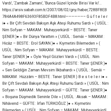
Vardı’, ‘Zambak Zamanı’, ‘Bunca Güzel İçinde Birisi Var ki’…
https://arsiv.sabah.com.tr/2007/08/02/gny/haber,728BF8EB
784A4A498F63693F85BDF4B8.html——————– G ü f t e l e r
i● « Bir Çift Sevdalı Bakışın Aşk Ateşi Ruhumu Sardı » ( USÛL :
Nim Sofyan – MAKAM : Muhayyerkürdî – BESTE : Taner
ŞENER )● « Bir Dünya Yarattım » ( USÛL : Semâi – MAKAM :
Hicâz – BESTE : Erol SAYAN )● « Kıymetini Bilemeden » (
USÛL : Nim Sofyan – MAKAM : Muhayyerkürdî – BESTE :
Taner ŞENER )● « Öyle Yeşil Gözleri Vardı » ( USÛL : Nim
Sofyan – MAKAM : Muhayyerkürdî – BESTE : Taner ŞENER )●
« Sen Geldiğin Zaman Mevsim İlkbahardı » ( USÛL : Semâi –
MAKAM : Hüzzâm – BESTE : Taner ŞENER ) B e s t e l e r i● «
Bir Çift Sevdalı Bakışın Aşk Ateşi Ruhumu Sardı » ( USÛL : Nim
Sofyan – MAKAM : Muhayyerkürdî – GÜFTE : Taner ŞENER )●
« Boşuna Düşmedik Seninle Dile » ( USÛL : Aksak – MAKAM :
Nihâvend – GÜFTE : İrfan TÜRKOĞUZ )● « Kıymetini
Bilemeden » ( USÛL : Nim Sofyan – MAKAM : Muhayyerkürdî