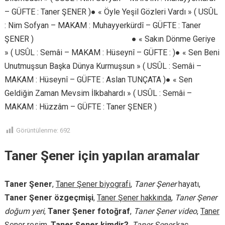
– GÜFTE : Taner ŞENER )● « Öyle Yeşil Gözleri Vardı » ( USÛL
: Nim Sofyan – MAKAM : Muhayyerkürdî – GÜFTE : Taner
ŞENER )
https://unutmayacagiz.com/
● « Sakın Dönme Geriye
» ( USÛL : Semâi – MAKAM : Hüseynî – GÜFTE : )● « Sen Beni
Unutmuşsun Başka Dünya Kurmuşsun » ( USÛL : Semâi –
MAKAM : Hüseynî – GÜFTE : Aslan TUNÇATA )● « Sen
Geldiğin Zaman Mevsim İlkbahardı » ( USÛL : Semâi –
MAKAM : Hüzzâm – GÜFTE : Taner ŞENER )
Görüntülenme:
692
Taner Şener için yapılan aramalar
Taner Şener
,
Taner Şener biyografi
,
Taner Şener
hayatı,
Taner Şener özgeçmişi
,
Taner Şener hakkında
,
Taner Şener
doğum yeri
,
Taner Şener fotoğraf
,
Taner Şener video
,
Taner
Şener resim
,
Taner Şener kimdir?
,
Taner Şener
kaç