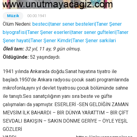
Müzik
00.00.1941
Ölüm Nedeni:
besteci|taner sener besteleri|Taner Şener
biyografisi|Taner Şener eserleri|taner sener gufteleri|Taner
Şener hayati|Taner Şener Kimdir|Taner Şener sarkilari
Öleli tam:
32 yıl, 11 ay, 9 gün olmuş.
Öldügünde:
52 yaşındaydı.
1941 yılında Ankarada doğdu.Sanat hayatına tiyatro ile
başladı.1950’de Ankara radyosu çocuk saati programlarında
mikrofonla,aynı yıl devlet tiyatrosu çocuk bölümünde sahne
ile tanıştı.Ses sanatçılığının yanı sıra beste ve güfte
çalışmaları da yapmıştır. ESERLERİ -SEN GELDİĞİN ZAMAN
MEVSİM İLK BAHARDI – BİR DÜNYA YARATTIM – BİR ÇİFT
SEVDALI BAKIŞIN – SAKIN DÖNME GERİYE – ÖYLE YEŞİL
GÖZLERİ