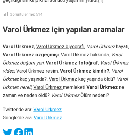
geçirdiği ani kalp krizi sonucu yaşamını yitirdi.[1]
Görüntülenme:
514
Varol Ürkmez için yapılan aramalar
Varol Ürkmez
,
Varol Ürkmez biyografi
,
Varol Ürkmez
hayatı,
Varol Ürkmez özgeçmişi
,
Varol Ürkmez hakkında
,
Varol
Ürkmez doğum yeri
,
Varol Ürkmez fotoğraf
,
Varol Ürkmez
video
,
Varol Ürkmez resim
,
Varol Ürkmez kimdir?
,
Varol
Ürkmez
kaç yaşında?,
Varol Ürkmez
kaç yaşında öldü?
Varol
Ürkmez nereli
,
Varol Ürkmez
memleketi
Varol Ürkmez
ne
zaman ve neden öldü?
Varol Ürkmez
Ölüm nedeni?
Twitter'de ara:
Varol Ürkmez
Google'de ara:
Varol Ürkmez