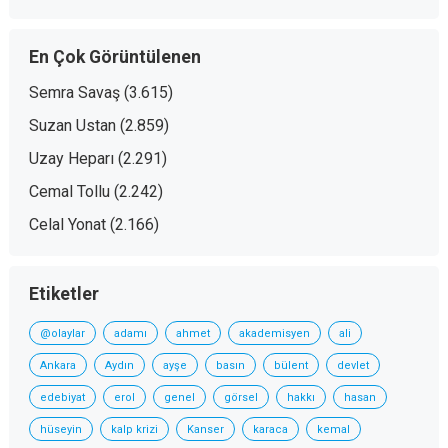
En Çok Görüntülenen
Semra Savaş
(3.615)
Suzan Ustan
(2.859)
Uzay Heparı
(2.291)
Cemal Tollu
(2.242)
Celal Yonat
(2.166)
Etiketler
@olaylar
adamı
ahmet
akademisyen
ali
Ankara
Aydın
ayşe
basın
bülent
devlet
edebiyat
erol
genel
görsel
hakkı
hasan
hüseyin
kalp krizi
Kanser
karaca
kemal