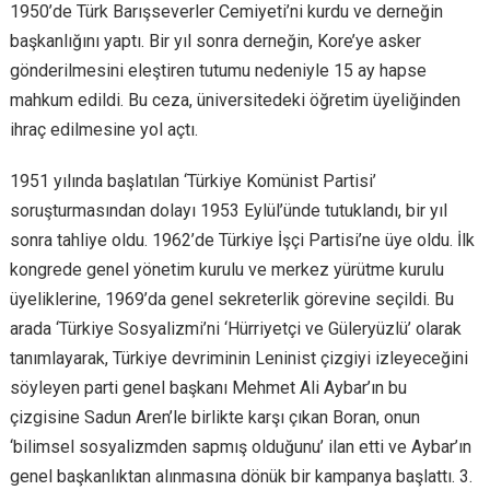
1950’de Türk Barışseverler Cemiyeti’ni kurdu ve derneğin
başkanlığını yaptı. Bir yıl sonra derneğin, Kore’ye asker
gönderilmesini eleştiren tutumu nedeniyle 15 ay hapse
mahkum edildi. Bu ceza, üniversitedeki öğretim üyeliğinden
ihraç edilmesine yol açtı.
1951 yılında başlatılan ‘Türkiye Komünist Partisi’
soruşturmasından dolayı 1953 Eylül’ünde tutuklandı, bir yıl
sonra tahliye oldu. 1962’de Türkiye İşçi Partisi’ne üye oldu. İlk
kongrede genel yönetim kurulu ve merkez yürütme kurulu
üyeliklerine, 1969’da genel sekreterlik görevine seçildi. Bu
arada ‘Türkiye Sosyalizmi’ni ‘Hürriyetçi ve Güleryüzlü’ olarak
tanımlayarak, Türkiye devriminin Leninist çizgiyi izleyeceğini
söyleyen parti genel başkanı Mehmet Ali Aybar’ın bu
çizgisine Sadun Aren’le birlikte karşı çıkan Boran, onun
‘bilimsel sosyalizmden sapmış olduğunu’ ilan etti ve Aybar’ın
genel başkanlıktan alınmasına dönük bir kampanya başlattı. 3.