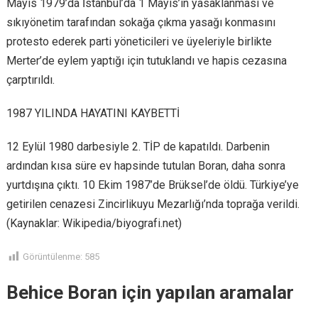
Mayıs 1979’da İstanbul’da 1 Mayıs’ın yasaklanması ve
sıkıyönetim tarafından sokağa çıkma yasağı konmasını
protesto ederek parti yöneticileri ve üyeleriyle birlikte
Merter’de eylem yaptığı için tutuklandı ve hapis cezasına
çarptırıldı.
1987 YILINDA HAYATINI KAYBETTİ
12 Eylül 1980 darbesiyle 2. TİP de kapatıldı. Darbenin
ardından kısa süre ev hapsinde tutulan Boran, daha sonra
yurtdışına çıktı. 10 Ekim 1987’de Brüksel’de öldü. Türkiye’ye
getirilen cenazesi Zincirlikuyu Mezarlığı’nda toprağa verildi.
(Kaynaklar: Wikipedia/biyografi.net)
Görüntülenme:
585
Behice Boran için yapılan aramalar