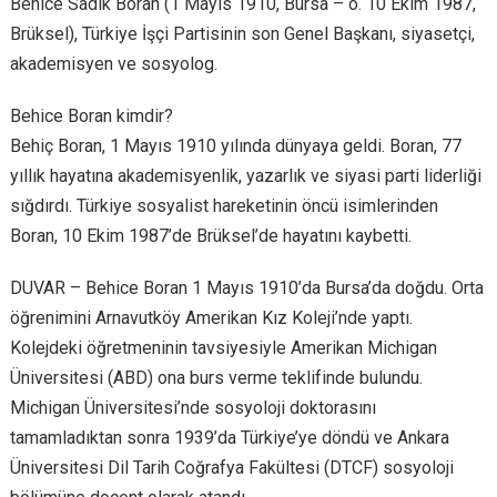
Behice Sadık Boran (1 Mayıs 1910, Bursa – ö. 10 Ekim 1987,
Brüksel), Türkiye İşçi Partisinin son Genel Başkanı, siyasetçi,
akademisyen ve sosyolog.
Behice Boran kimdir?
Behiç Boran, 1 Mayıs 1910 yılında dünyaya geldi. Boran, 77
yıllık hayatına akademisyenlik, yazarlık ve siyasi parti liderliği
sığdırdı. Türkiye sosyalist hareketinin öncü isimlerinden
Boran, 10 Ekim 1987’de Brüksel’de hayatını kaybetti.
DUVAR – Behice Boran 1 Mayıs 1910’da Bursa’da doğdu. Orta
öğrenimini Arnavutköy Amerikan Kız Koleji’nde yaptı.
Kolejdeki öğretmeninin tavsiyesiyle Amerikan Michigan
Üniversitesi (ABD) ona burs verme teklifinde bulundu.
Michigan Üniversitesi’nde sosyoloji doktorasını
tamamladıktan sonra 1939’da Türkiye’ye döndü ve Ankara
Üniversitesi Dil Tarih Coğrafya Fakültesi (DTCF) sosyoloji