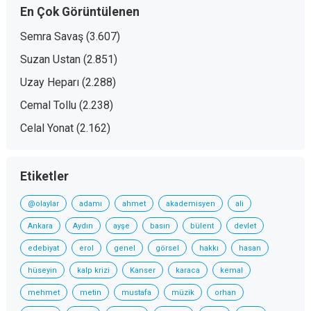
En Çok Görüntülenen
Semra Savaş
(3.607)
Suzan Ustan
(2.851)
Uzay Heparı
(2.288)
Cemal Tollu
(2.238)
Celal Yonat
(2.162)
Etiketler
@olaylar
adamı
ahmet
akademisyen
ali
Ankara
Aydın
ayşe
basın
bülent
devlet
edebiyat
erol
genel
görsel
hakkı
hasan
hüseyin
kalp krizi
Kanser
karaca
kemal
mehmet
metin
mustafa
müzik
orhan