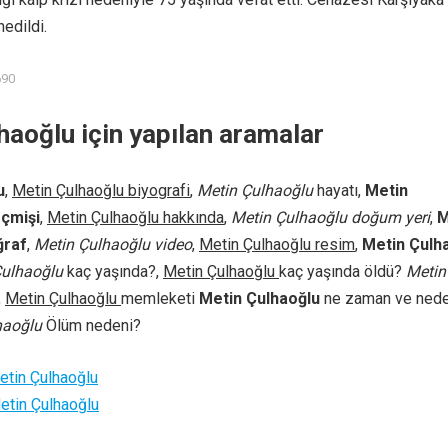
edildi.
690
haoğlu için yapılan aramalar
u
,
Metin Çulhaoğlu biyografi
,
Metin Çulhaoğlu
hayatı,
Metin
çmişi
,
Metin Çulhaoğlu hakkında
,
Metin Çulhaoğlu doğum yeri
,
M
ğraf
,
Metin Çulhaoğlu video
,
Metin Çulhaoğlu resim
,
Metin Çulh
Çulhaoğlu
kaç yaşında?,
Metin Çulhaoğlu
kaç yaşında öldü?
Metin
,
Metin Çulhaoğlu
memleketi
Metin Çulhaoğlu
ne zaman ve ned
haoğlu
Ölüm nedeni?
etin Çulhaoğlu
etin Çulhaoğlu