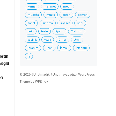
kemal
mehmet
metin
mustafa
müzik
orhan
osman
sanat
sinema
siyaset
spor
tarih
tekin
tiyatro
Trabzon
yaslilik
yazılı
Ömer
Ümit
İbrahim
İlhan
İsmail
İstanbul
etin
İş
aoğlu
© 2026 #Unutmadık #Unutmayacağız -
WordPress
en
Theme
by
WPEnjoy