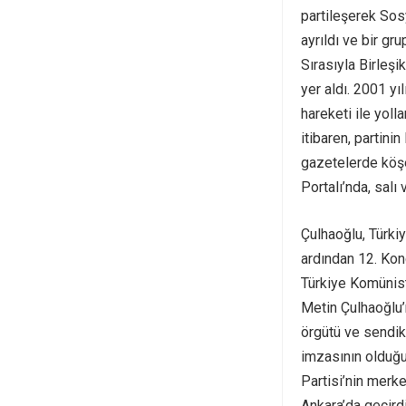
partileşerek Sosy
ayrıldı ve bir gr
Sırasıyla Birleşi
yer aldı. 2001 yı
hareketi ile yolla
itibaren, partin
gazetelerde köşe
Portalı’nda, salı
Çulhaoğlu, Türki
ardından 12. Kong
Türkiye Komünist 
Metin Çulhaoğlu’
örgütü ve sendik
imzasının olduğu
Partisi’nin merk
Ankara’da geçird