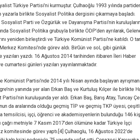
alist Türkiye Partisi’ni kurmuştur. Çulhaoğlu 1993 yılında partide
up yazarla birlikte Sosyalist Politika dergisini çıkarmaya başladı.
k Sosyalist Parti ve Özgürlük ve Dayanışma Partisi’nin kuruluşları
lında Sosyalist Politika grubuyla birlikte ÖDP’den ayrılarak, Gelen
rını yeniden birleştirdi ve Türkiye Komünist Partisi’ne katıldı. O ta
in Merkez Komitesi’nde görev aldı. BirGün ve soL gibi günlük
 yazıları yazdı. 16 Ağustos 2014 tarihinden itibaren İleri Haber
 ve cumartesi günleri yazıları yayınlanmaktadır.
ye Komünist Partisi’nde 2014 yılı Nisan ayında başlayan ayrışman
re’nin yanında yer alan Erkan Baş ve Kurtuluş Kılçer ile birlikte H
Partisi’nin kuruluşunda yer aldı. Erkan Baş, Barış Atay, Tuncay Çe
nun da aralarında olduğu geçmiş TİP ve geçmiş TKP üyesi, çeşitli
a temsilcisi, işçi, öğrenci ve akademisyenlerin bulunduğu 146 kiş
 çağrı metniyle 7 Kasım 2017’den ölümüne kadar Türkiye İşçi
ez komitesinde görev yaptı.[4] Çulhaoglu, 16 Ağustos 2022’de
iği kalp krizi nedeniyle 75 yaşında vefat etti. Cenazesi Karşıyaka