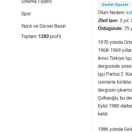
Sinema Tiyatro
Devlet Siyaset
Ölüm Nedeni:
kal
Spor
Öleli tam:
3 yıl,
Yazılı ve Görsel Basın
Öldügünde:
75 
Toplam:
1283
profil.
1970 yılında Ort
1968-1969 yıllar
ikinci Türkiye İş
dergisinde sırası
İşçi Partisi 2. 
isimlerle birlikt
dergisini çıkarma
Çulhaoğlu, bu de
Eylül 1980 darbe
kaldı.
1986 yılında Gel