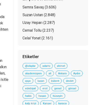
n
Semra Savaş
(3.606)
Suzan Ustan
(2.848)
nda
Uzay Heparı
(2.287)
ek
rihten
Cemal Tollu
(2.237)
Celal Yonat
(2.161)
Etiketler
ın
@olaylar
adamı
ahmet
alkın
len,
akademisyen
ali
Ankara
Aydın
 kitle
ayşe
basın
bülent
devlet
i
edebiyat
erol
genel
görsel
hakkı
hasan
hüseyin
kalp krizi
Kanser
karaca