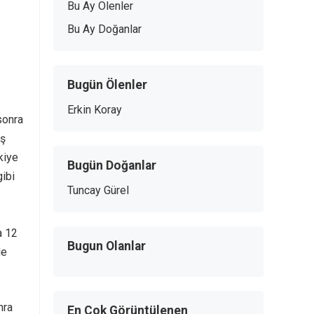
Bu Ay Ölenler
Bu Ay Doğanlar
Bugün Ölenler
Erkin Koray
sonra
üş
kiye
Bugün Doğanlar
gibi
Tuncay Gürel
a 12
Bugun Olanlar
de
nra
En Çok Görüntülenen