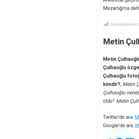
Mezarlığı’na defn
Görüntülenme:
Metin Çul
Metin Çulhaoğl
Çulhaoğlu özge
Çulhaoğlu foto
kimdir?
,
Metin 
Çulhaoğlu nereli
öldü?
Metin Çul
Twitter'de ara:
M
Google'de ara:
M