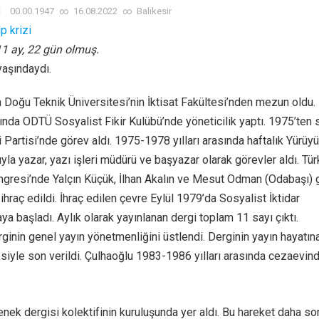
00.00.1947
∞
16.08.2022
∞
Balıkesir
p krizi
 11 ay, 22 gün olmuş.
yaşındaydı.
a Doğu Teknik Üniversitesi’nin İktisat Fakültesi’nden mezun oldu.
ında ODTÜ Sosyalist Fikir Kulübü’nde yöneticilik yaptı. 1975’ten 
çi Partisi’nde görev aldı. 1975-1978 yılları arasında haftalık Yürüy
yla yazar, yazı işleri müdürü ve başyazar olarak görevler aldı. Tür
Kongresi’nde Yalçın Küçük, İlhan Akalın ve Mesut Odman (Odabaşı) 
e ihraç edildi. İhraç edilen çevre Eylül 1979’da Sosyalist İktidar
ya başladı. Aylık olarak yayınlanan dergi toplam 11 sayı çıktı.
rginin genel yayın yönetmenliğini üstlendi. Derginin yayın hayatın
siyle son verildi. Çulhaoğlu 1983-1986 yılları arasında cezaevin
enek dergisi kolektifinin kuruluşunda yer aldı. Bu hareket daha so