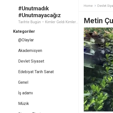
Home
Devlet Siy
#Unutmadık
#Unutmayacağız
Metin Çu
Tarihte Bugün – Kimler Geldi Kimler Geçti..
Kategoriler
@Olaylar
Akademisyen
Devlet Siyaset
Edebiyat Tarih Sanat
Genel
İş adamı
Müzik