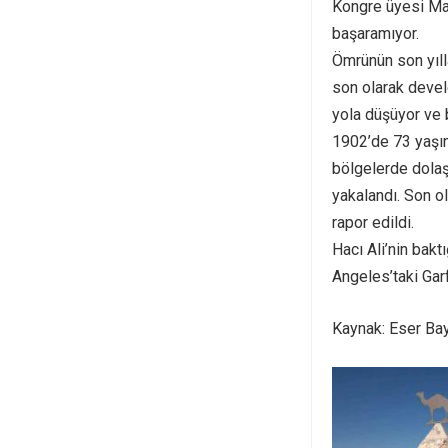
Kongre üyesi Ma
başaramıyor.
Ömrünün son yılla
son olarak devel
yola düşüyor ve b
1902’de 73 yaşın
bölgelerde dolaş
yakalandı. Son ol
rapor edildi.
Hacı Ali’nin bakt
Angeles’taki Gar
Kaynak: Eser Bay