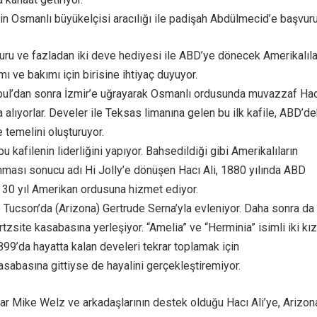
in Osmanlı büyükelçisi aracılığı ile padişah Abdülmecid’e başvuru
uru ve fazladan iki deve hediyesi ile ABD’ye dönecek Amerikalıla
mı ve bakımı için birisine ihtiyaç duyuyor.
nbul’dan sonra İzmir’e uğrayarak Osmanlı ordusunda muvazzaf Hac
na alıyorlar. Develer ile Teksas limanına gelen bu ilk kafile, ABD’dek
e temelini oluşturuyor.
bu kafilenin liderliğini yapıyor. Bahsedildiği gibi Amerikalıların
nması sonucu adı Hi Jolly’e dönüşen Hacı Ali, 1880 yılında ABD
, 30 yıl Amerikan ordusuna hizmet ediyor.
e Tucson’da (Arizona) Gertrude Serna’yla evleniyor. Daha sonra da
tzsite kasabasına yerleşiyor. “Amelia” ve “Herminia” isimli iki kız
899’da hayatta kalan develeri tekrar toplamak için
asabasına gittiyse de hayalini gerçekleştiremiyor.
ar Mike Welz ve arkadaşlarının destek olduğu Hacı Ali’ye, Arizon