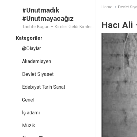
Home
Devlet Siy
#Unutmadık
#Unutmayacağız
Hacı Ali 
Tarihte Bugün – Kimler Geldi Kimler Geçti..
Kategoriler
@Olaylar
Akademisyen
Devlet Siyaset
Edebiyat Tarih Sanat
Genel
İş adamı
Müzik