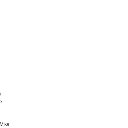
i
le
 Mike