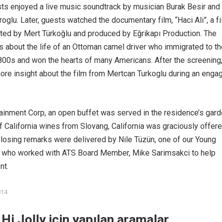
ts enjoyed a live music soundtrack by musician Burak Besir and
oglu. Later, guests watched the documentary film, “Haci Ali”, a f
cted by Mert Türkoğlu and produced by Eğrikapı Production. The
about the life of an Ottoman camel driver who immigrated to th
 1800s and won the hearts of many Americans. After the screening
re insight about the film from Mertcan Turkoglu during an enga
ainment Corp, an open buffet was served in the residence’s gard
 California wines from Slovang, California was graciously offer
losing remarks were delivered by Nile Tüzün, one of our Young
 who worked with ATS Board Member, Mike Sarimsakci to help
nt.
814
 Hi Jolly için yapılan aramalar