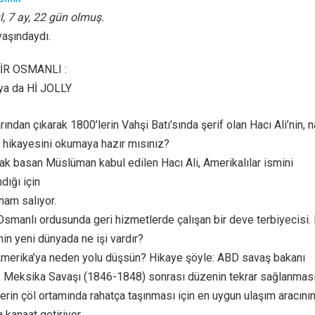
l, 7 ay, 22 gün olmuş.
yaşındaydı.
İR OSMANLI :
ya da Hİ JOLLY
ından çıkarak 1800’lerin Vahşi Batı’sında şerif olan Hacı Ali’nin, 
in hikayesini okumaya hazır mısınız?
yak basan Müslüman kabul edilen Hacı Ali, Amerikalılar ismini
dığı için
 nam salıyor.
 Osmanlı ordusunda geri hizmetlerde çalışan bir deve terbiyecisi. 
in yeni dünyada ne işi vardır?
Amerika’ya neden yolu düşsün? Hikaye şöyle: ABD savaş bakanı
, Meksika Savaşı (1846-1848) sonrası düzenin tekrar sağlanmas
rin çöl ortamında rahatça taşınması için en uygun ulaşım aracını
 kanaat getiriyor.