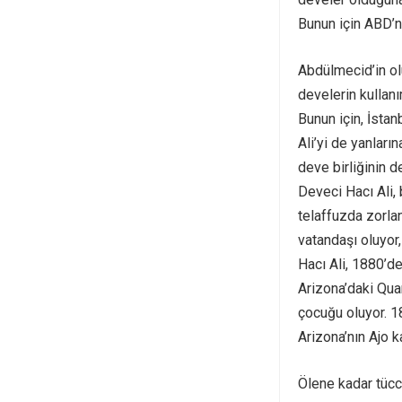
Bunun için ABD’n
Abdülmecid’in ol
develerin kullanı
Bunun için, İsta
Ali’yi de yanları
deve birliğinin d
Deveci Hacı Ali, 
telaffuzda zorla
vatandaşı oluyor
Hacı Ali, 1880’d
Arizona’daki Quar
çocuğu oluyor. 1
Arizona’nın Ajo k
Ölene kadar tücc