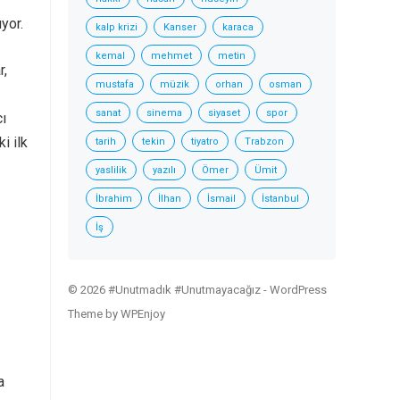
yor.
kalp krizi
Kanser
karaca
kemal
mehmet
metin
r,
mustafa
müzik
orhan
osman
sanat
sinema
siyaset
spor
ı
i ilk
tarih
tekin
tiyatro
Trabzon
yaslilik
yazılı
Ömer
Ümit
İbrahim
İlhan
İsmail
İstanbul
İş
© 2026 #Unutmadık #Unutmayacağız -
WordPress
Theme
by
WPEnjoy
a