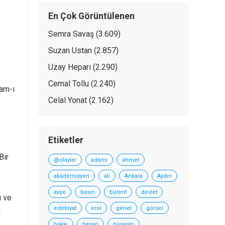
En Çok Görüntülenen
Semra Savaş
(3.609)
Suzan Ustan
(2.857)
Uzay Heparı
(2.290)
Cemal Tollu
(2.240)
nam-ı
Celal Yonat
(2.162)
Etiketler
Bir
@olaylar
adamı
ahmet
akademisyen
ali
Ankara
Aydın
ayşe
basın
bülent
devlet
ı ve
edebiyat
erol
genel
görsel
n
hakkı
hasan
hüseyin