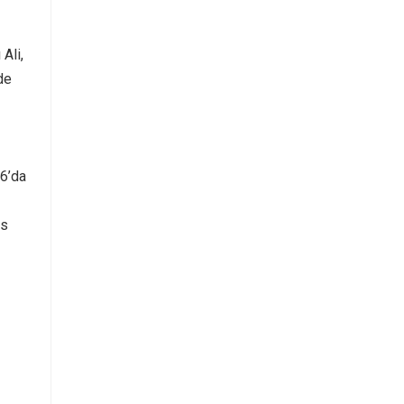
Ali,
de
56’da
os