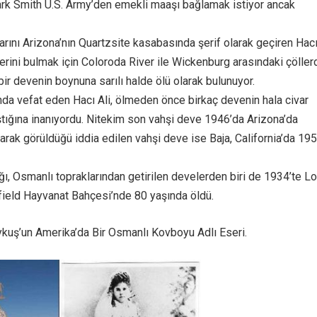
rk Smith U.S. Army’den emekli maaşı bağlamak istiyor ancak
rını Arizona’nın Quartzsite kasabasında şerif olarak geçiren Hacı 
erini bulmak için Coloroda River ile Wickenburg arasındaki çöller
ir devenin boynuna sarılı halde ölü olarak bulunuyor.
da vefat eden Hacı Ali, ölmeden önce birkaç devenin hala civar
tığına inanıyordu. Nitekim son vahşi deve 1946’da Arizona’da
arak görüldüğü iddia edilen vahşi deve ise Baja, California’da 19
ığı, Osmanlı topraklarından getirilen develerden biri de 1934’te L
field Hayvanat Bahçesi’nde 80 yaşında öldü.
kuş’un Amerika’da Bir Osmanlı Kovboyu Adlı Eseri.