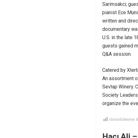
Sarimsakci; gues
pianist Ece Munir
written and dire
documentary was 
U.S. in the late
guests gained mo
Q&A session.
Catered by Xtert
An assortment of
Sevtap Winery. C
Society Leaders
organize the eve
Görüntülenme:
Hacı Ali –