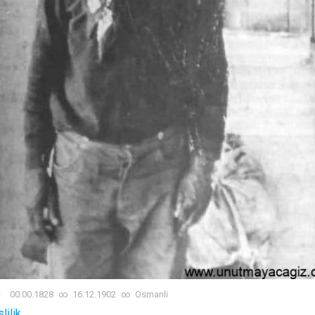
00.00.1828
∞
16.12.1902
∞
Osmanli
lilik