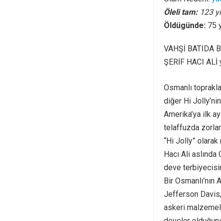
Öleli tam:
123 yı
Öldügünde:
75 
VAHŞİ BATIDA B
ŞERİF HACI ALİ 
Osmanlı topraklar
diğer Hi Jolly’n
Amerika’ya ilk a
telaffuzda zorlan
“Hi Jolly” olarak
Hacı Ali aslında
deve terbiyecisin
Bir Osmanlı’nın 
Jefferson Davis
askeri malzemele
develer olduğuna