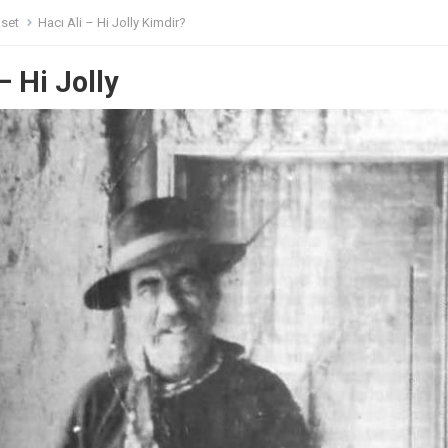
aset
Hacı Ali – Hi Jolly Kimdir?
– Hi Jolly