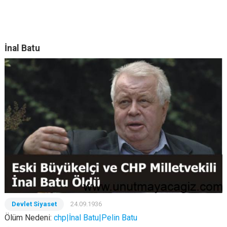
İnal Batu
Devlet Siyaset
24.09.1936
Ölüm Nedeni:
chp|İnal Batu|Pelin Batu