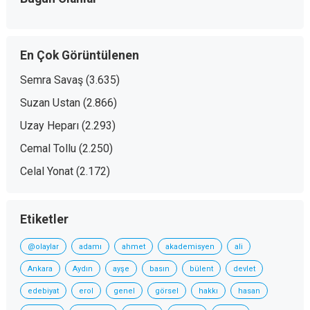
En Çok Görüntülenen
Semra Savaş
(3.635)
Suzan Ustan
(2.866)
Uzay Heparı
(2.293)
Cemal Tollu
(2.250)
Celal Yonat
(2.172)
Etiketler
@olaylar
adamı
ahmet
akademisyen
ali
Ankara
Aydın
ayşe
basın
bülent
devlet
edebiyat
erol
genel
görsel
hakkı
hasan