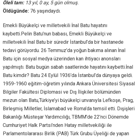
Öleli tam:
13 yıl, 0 ay, 5 gün olmuş.
Öldügünde:
76 yaşındaydı.
Emekli Büyükelçi ve milletvekili İnal Batu hayatını
kaybetti.Pelin Batu’nun babası, Emekli Büyükelçi ve
milletvekili İnal Batu bir süredir İstanbul’da bir hastanede
tedavi görüyordu. 26 Temmuz’da yoğun bakıma alınan İnal
Batu için sosyal medya üzerinden kan ihtiyacı anonsları
yapılmıştı. Batu bugün sabah saatlerinde hayatını kaybetti.İnal
Batu kimdir? Batu 24 Eylül 1936’da İstanbul’da dünyaya geldi.
1959-1960 eğitim-öğretim yılında Ankara Üniversitesi Siyasal
Bilgiler Fakültesi Diplomasi ve Dış İlişkiler bölümünden
mezun olan Batu,Türkiye’yi büyükelçi unvanıyla Lefkoşe, Prag,
Birleşmiş Milletler, İslamabad ve Roma’da temsil etti. Dışişleri
Bakanlığı Müsteşar Yardımcılığı, TBMM’de 22’nci Dönemde
Cumhuriyet Halk Partsi’nden Hatay milletvekiliği ile
Parlamentolararası Birlik (PAB) Türk Grubu Üyeliği de yapan