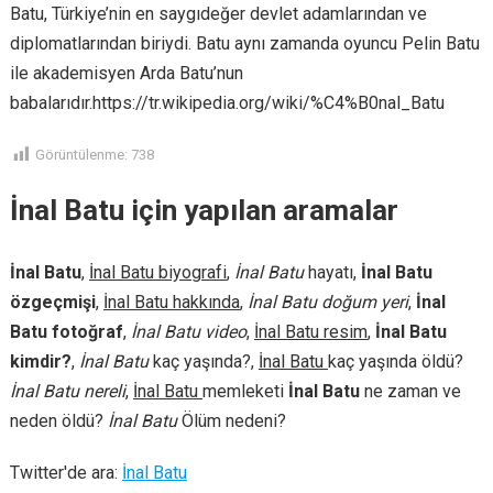
Batu, Türkiye’nin en saygıdeğer devlet adamlarından ve
diplomatlarından biriydi. Batu aynı zamanda oyuncu Pelin Batu
ile akademisyen Arda Batu’nun
babalarıdır.https://tr.wikipedia.org/wiki/%C4%B0nal_Batu
Görüntülenme:
738
İnal Batu için yapılan aramalar
İnal Batu
,
İnal Batu biyografi
,
İnal Batu
hayatı,
İnal Batu
özgeçmişi
,
İnal Batu hakkında
,
İnal Batu doğum yeri
,
İnal
Batu fotoğraf
,
İnal Batu video
,
İnal Batu resim
,
İnal Batu
kimdir?
,
İnal Batu
kaç yaşında?,
İnal Batu
kaç yaşında öldü?
İnal Batu nereli
,
İnal Batu
memleketi
İnal Batu
ne zaman ve
neden öldü?
İnal Batu
Ölüm nedeni?
Twitter'de ara:
İnal Batu