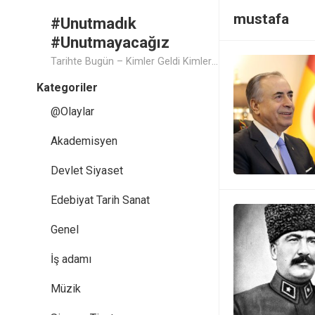
mustafa
#Unutmadık
#Unutmayacağız
Tarihte Bugün – Kimler Geldi Kimler Geçti..
Kategoriler
@Olaylar
Akademisyen
Devlet Siyaset
Edebiyat Tarih Sanat
Genel
İş adamı
Müzik