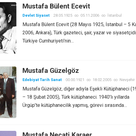
Mustafa Bülent Ecevit
Devlet Siyaset
28.05.1925
∞
05.11.2006
∞
İstanbul
Mustafa Bülent Ecevit (28 Mayıs 1925, İstanbul – 5 
2006, Ankara), Türk gazeteci, şair, yazar ve siyasetçidi
Türkiye Cumhuriyeti’nin…
Mustafa Güzelgöz
Edebiyat Tarih Sanat
00.00.1921
∞
18.02.2005
∞
Nevşehir
Mustafa Güzelgöz, diğer adıyla Eşekli Kütüphaneci (
– 18 Şubat 2005), Türk kütüphaneci. 1940’lı yıllarda
Ürgüp’te kütüphanecilik yapmış, görevi sırasında…
Mustafa Necati Karaer