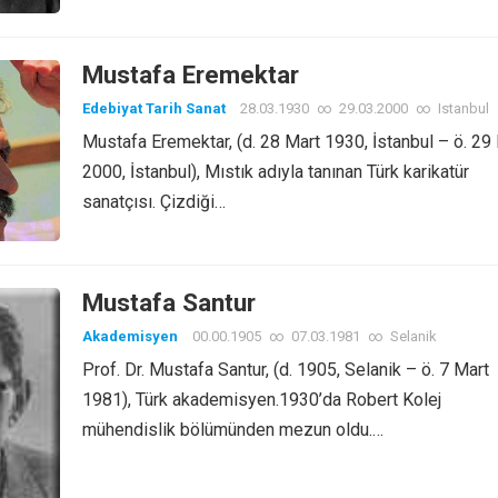
Mustafa Eremektar
Edebiyat Tarih Sanat
28.03.1930
∞
29.03.2000
∞
Istanbul
Mustafa Eremektar, (d. 28 Mart 1930, İstanbul – ö. 29
2000, İstanbul), Mıstık adıyla tanınan Türk karikatür
sanatçısı. Çizdiği…
Mustafa Santur
Akademisyen
00.00.1905
∞
07.03.1981
∞
Selanik
Prof. Dr. Mustafa Santur, (d. 1905, Selanik – ö. 7 Mart
1981), Türk akademisyen.1930’da Robert Kolej
mühendislik bölümünden mezun oldu.…