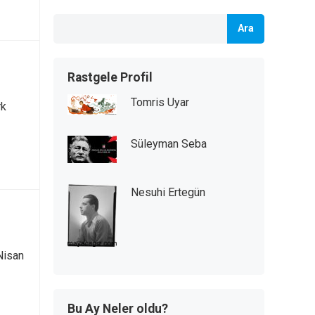
Ara
Rastgele Profil
Tomris Uyar
rk
Süleyman Seba
Nesuhi Ertegün
Nisan
Bu Ay Neler oldu?