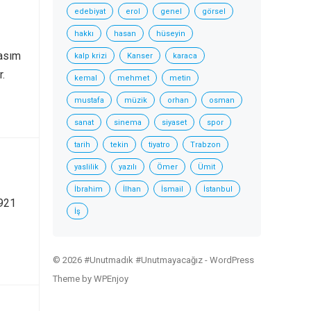
edebiyat
erol
genel
görsel
hakkı
hasan
hüseyin
Kasım
kalp krizi
Kanser
karaca
r.
kemal
mehmet
metin
mustafa
müzik
orhan
osman
sanat
sinema
siyaset
spor
tarih
tekin
tiyatro
Trabzon
yaslilik
yazılı
Ömer
Ümit
İbrahim
İlhan
İsmail
İstanbul
1921
İş
© 2026 #Unutmadık #Unutmayacağız -
WordPress
Theme
by
WPEnjoy