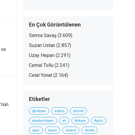
En Çok Görüntülenen
Semra Savaş
(3.609)
Suzan Ustan
(2.857)
 ve
Uzay Heparı
(2.291)
Cemal Tollu
(2.241)
Celal Yonat
(2.164)
Etiketler
’nün
@olaylar
adamı
ahmet
akademisyen
ali
Ankara
Aydın
ayşe
basın
bülent
devlet