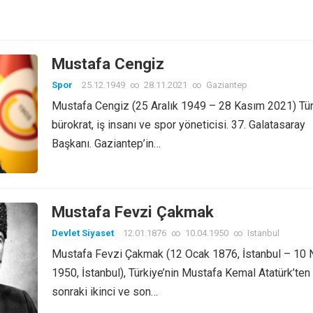
Mustafa Cengiz
Spor
25.12.1949
∞
28.11.2021
∞
Gaziantep
Mustafa Cengiz (25 Aralık 1949 – 28 Kasım 2021) Tü
bürokrat, iş insanı ve spor yöneticisi. 37. Galatasaray
Başkanı. Gaziantep’in…
Mustafa Fevzi Çakmak
Devlet Siyaset
12.01.1876
∞
10.04.1950
∞
Istanbul
Mustafa Fevzi Çakmak (12 Ocak 1876, İstanbul – 10 
1950, İstanbul), Türkiye’nin Mustafa Kemal Atatürk’ten
sonraki ikinci ve son…