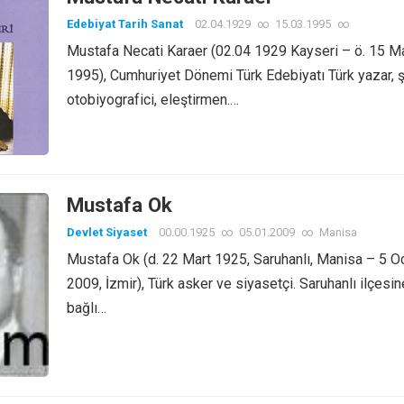
Edebiyat Tarih Sanat
02.04.1929
∞
15.03.1995
∞
Mustafa Necati Karaer (02.04 1929 Kayseri – ö. 15 M
1995), Cumhuriyet Dönemi Türk Edebiyatı Türk yazar, şa
otobiyografici, eleştirmen.…
Mustafa Ok
Devlet Siyaset
00.00.1925
∞
05.01.2009
∞
Manisa
Mustafa Ok (d. 22 Mart 1925, Saruhanlı, Manisa – 5 O
2009, İzmir), Türk asker ve siyasetçi. Saruhanlı ilçesin
bağlı…