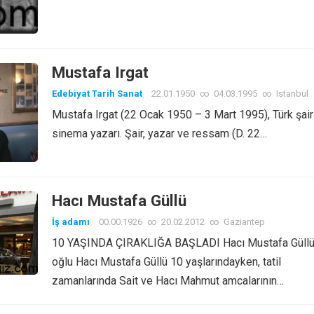
Mustafa Irgat
Edebiyat Tarih Sanat
22.01.1950
∞
04.03.1995
∞
Istanbul
Mustafa Irgat (22 Ocak 1950 – 3 Mart 1995), Türk şair
sinema yazarı. Şair, yazar ve ressam (D. 22…
Hacı Mustafa Güllü
İş adamı
00.00.1926
∞
20.02.2012
∞
Gaziantep
10 YAŞINDA ÇIRAKLIĞA BAŞLADI Hacı Mustafa Güllü
oğlu Hacı Mustafa Güllü 10 yaşlarındayken, tatil
zamanlarında Sait ve Hacı Mahmut amcalarının…