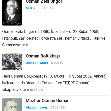
Osman Zeki Üngör
Müzik
00.00.1880
Osman Zeki Üngör (d. 1880, İstanbul – ö. 28 Şubat 1958,
İstanbul), şair, besteci, orkestra şefi, keman virtüözü. Türkiye
Cumhuriyeti’nin…
Osman Bölükbaşı
Devlet Siyaset
00.00.1913
Hacı Osman Bölükbaşı (1913, Mucur – 6 Şubat 2002, Ankara),
halk arasında “Anadolu Fırtınası” ve “T(I)RT Osman”
lakaplarıyla tanınan Türk…
Mazhar Osman Usman
Akademisyen
05.05.1884