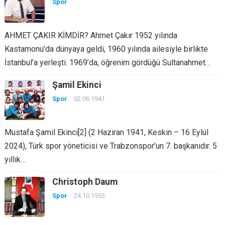
Spor
AHMET ÇAKIR KİMDİR? Ahmet Çakır 1952 yılında
Kastamonu’da dünyaya geldi, 1960 yılında ailesiyle birlikte
İstanbul’a yerleşti. 1969’da, öğrenim gördüğü Sultanahmet…
Şamil Ekinci
Spor
02.06.1941
Mustafa Şamil Ekinci[2] (2 Haziran 1941, Keskin – 16 Eylül
2024), Türk spor yöneticisi ve Trabzonspor’un 7. başkanıdır. 5
yıllık…
Christoph Daum
Spor
24.10.1953