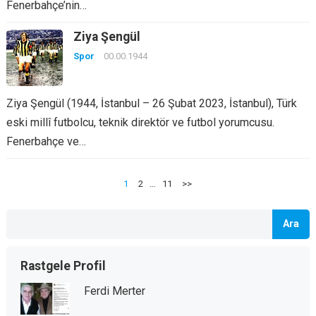
Fenerbahçe’nin…
Ziya Şengül
Spor
00.00.1944
Ziya Şengül (1944, İstanbul – 26 Şubat 2023, İstanbul), Türk
eski millî futbolcu, teknik direktör ve futbol yorumcusu.
Fenerbahçe ve…
Yazı
1
2
…
11
>>
sayfalaması
Ara
Rastgele Profil
Ferdi Merter