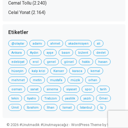
Cemal Tollu
(2.240)
Celal Yonat
(2.164)
Etiketler
@olaylar
adamı
ahmet
akademisyen
ali
Ankara
Aydın
ayşe
basın
bülent
devlet
edebiyat
erol
genel
görsel
hakkı
hasan
hüseyin
kalp krizi
Kanser
karaca
kemal
mehmet
metin
mustafa
müzik
orhan
osman
sanat
sinema
siyaset
spor
tarih
tekin
tiyatro
Trabzon
yaslilik
yazılı
Ömer
Ümit
İbrahim
İlhan
İsmail
İstanbul
İş
© 2026 #Unutmadık #Unutmayacağız -
WordPress Theme
by
WPEnjoy