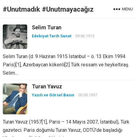
#Unutmadık #Unutmayacağız
MENU
Selim Turan
Edebiyat Tarih Sanat
09.06.1915
Selim Turan (d. 9 Haziran 1915 İstanbul – ö. 13 Ekim 1994
Paris)[1], Azerbaycan kökenli[2] Türk ressam ve heykeltıraş.
Selim…
Turan Yavuz
Yazılı ve Görsel Basın
00.00.1957
Turan Yavuz (1957[1], Paris – 14 Mayıs 2007, İstanbul), Türk
gazeteci. Paris doğumlu Turan Yavuz, ODTÜ’de başladığı