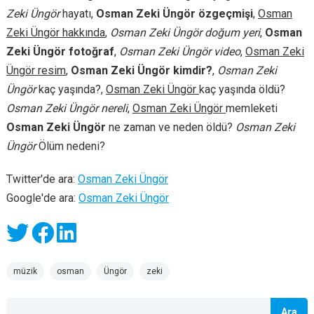
Zeki Üngör
hayatı,
Osman Zeki Üngör özgeçmişi
,
Osman
Zeki Üngör hakkında
,
Osman Zeki Üngör doğum yeri
,
Osman
Zeki Üngör fotoğraf
,
Osman Zeki Üngör video
,
Osman Zeki
Üngör resim
,
Osman Zeki Üngör kimdir?
,
Osman Zeki
Üngör
kaç yaşında?,
Osman Zeki Üngör
kaç yaşında öldü?
Osman Zeki Üngör nereli
,
Osman Zeki Üngör
memleketi
Osman Zeki Üngör
ne zaman ve neden öldü?
Osman Zeki
Üngör
Ölüm nedeni?
Twitter'de ara:
Osman Zeki Üngör
Google'de ara:
Osman Zeki Üngör
müzik
osman
Üngör
zeki
Ara