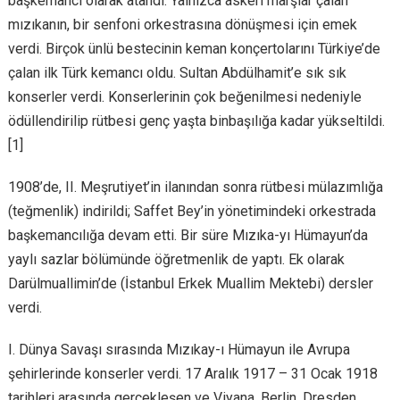
başkemancı olarak atandı. Yalnızca askerî marşlar çalan
mızıkanın, bir senfoni orkestrasına dönüşmesi için emek
verdi. Birçok ünlü bestecinin keman konçertolarını Türkiye’de
çalan ilk Türk kemancı oldu. Sultan Abdülhamit’e sık sık
konserler verdi. Konserlerinin çok beğenilmesi nedeniyle
ödüllendirilip rütbesi genç yaşta binbaşılığa kadar yükseltildi.
[1]
1908’de, II. Meşrutiyet’in ilanından sonra rütbesi mülazımlığa
(teğmenlik) indirildi; Saffet Bey’in yönetimindeki orkestrada
başkemancılığa devam etti. Bir süre Mızıka-yı Hümayun’da
yaylı sazlar bölümünde öğretmenlik de yaptı. Ek olarak
Darülmuallimin’de (İstanbul Erkek Muallim Mektebi) dersler
verdi.
I. Dünya Savaşı sırasında Mızıkay-ı Hümayun ile Avrupa
şehirlerinde konserler verdi. 17 Aralık 1917 – 31 Ocak 1918
tarihleri arasında gerçekleşen ve Viyana, Berlin, Dresden,