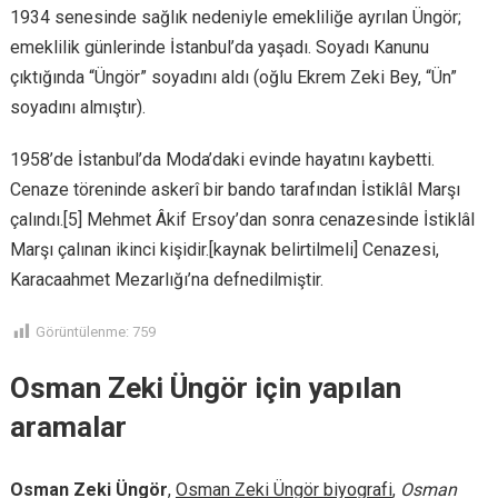
1934 senesinde sağlık nedeniyle emekliliğe ayrılan Üngör;
emeklilik günlerinde İstanbul’da yaşadı. Soyadı Kanunu
çıktığında “Üngör” soyadını aldı (oğlu Ekrem Zeki Bey, “Ün”
soyadını almıştır).
1958’de İstanbul’da Moda’daki evinde hayatını kaybetti.
Cenaze töreninde askerî bir bando tarafından İstiklâl Marşı
çalındı.[5] Mehmet Âkif Ersoy’dan sonra cenazesinde İstiklâl
Marşı çalınan ikinci kişidir.[kaynak belirtilmeli] Cenazesi,
Karacaahmet Mezarlığı’na defnedilmiştir.
Görüntülenme:
759
Osman Zeki Üngör için yapılan
aramalar
Osman Zeki Üngör
,
Osman Zeki Üngör biyografi
,
Osman