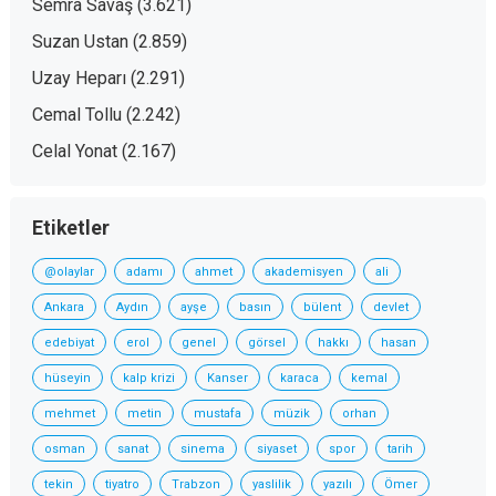
Semra Savaş
(3.621)
Suzan Ustan
(2.859)
Uzay Heparı
(2.291)
Cemal Tollu
(2.242)
Celal Yonat
(2.167)
Etiketler
@olaylar
adamı
ahmet
akademisyen
ali
Ankara
Aydın
ayşe
basın
bülent
devlet
edebiyat
erol
genel
görsel
hakkı
hasan
hüseyin
kalp krizi
Kanser
karaca
kemal
mehmet
metin
mustafa
müzik
orhan
osman
sanat
sinema
siyaset
spor
tarih
tekin
tiyatro
Trabzon
yaslilik
yazılı
Ömer