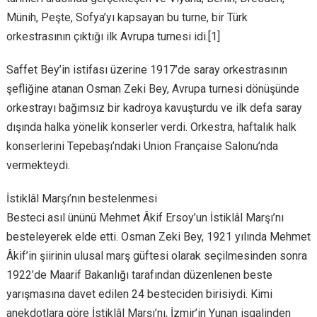
Münih, Peşte, Sofya’yı kapsayan bu turne, bir Türk
orkestrasının çıktığı ilk Avrupa turnesi idi.[1]
Saffet Bey’in istifası üzerine 1917’de saray orkestrasının
şefliğine atanan Osman Zeki Bey, Avrupa turnesi dönüşünde
orkestrayı bağımsız bir kadroya kavuşturdu ve ilk defa saray
dışında halka yönelik konserler verdi. Orkestra, haftalık halk
konserlerini Tepebaşı’ndaki Union Française Salonu’nda
vermekteydi.
İstiklâl Marşı’nın bestelenmesi
Besteci asıl ününü Mehmet Âkif Ersoy’un İstiklâl Marşı’nı
besteleyerek elde etti. Osman Zeki Bey, 1921 yılında Mehmet
Âkif’in şiirinin ulusal marş güftesi olarak seçilmesinden sonra
1922’de Maarif Bakanlığı tarafından düzenlenen beste
yarışmasına davet edilen 24 besteciden birisiydi. Kimi
anekdotlara göre İstiklâl Marşı’nı, İzmir’in Yunan işgalinden