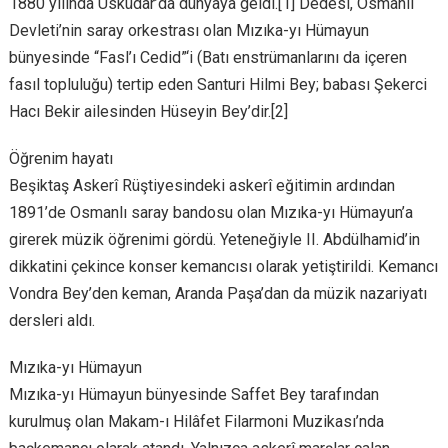
1880 yılında Üsküdar’da dünyaya geldi.[1] Dedesi, Osmanlı
Devleti’nin saray orkestrası olan Mızıka-yı Hümayun
bünyesinde “Fasl’ı Cedid”‘i (Batı enstrümanlarını da içeren
fasıl topluluğu) tertip eden Santuri Hilmi Bey; babası Şekerci
Hacı Bekir ailesinden Hüseyin Bey’dir.[2]
Öğrenim hayatı
Beşiktaş Askerî Rüştiyesindeki askerî eğitimin ardından
1891’de Osmanlı saray bandosu olan Mızıka-yı Hümayun’a
girerek müzik öğrenimi gördü. Yeteneğiyle II. Abdülhamid’in
dikkatini çekince konser kemancısı olarak yetiştirildi. Kemancı
Vondra Bey’den keman, Aranda Paşa’dan da müzik nazariyatı
dersleri aldı.
Mızıka-yı Hümayun
Mızıka-yı Hümayun bünyesinde Saffet Bey tarafından
kurulmuş olan Makam-ı Hilâfet Filarmoni Muzikası’nda