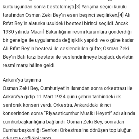
kurtuluşundan sonra bestelemişti.[3] Yarışma seçici kurulu
tarafından Osman Zeki Bey’in eseri beşinci seçilirken;[4] Ali
Rıfat Bey’in alaturka usuldeki bestesi birinci seçildi. Ancak
1930 yılında Maarif Bakanlığının resmî kurumlara gönderdiği
bir genelge ile uygulamada değişiklik yapıldı ve o güne kadar
Ali Rıfat Bey’in bestesi ile seslendirilen güfte; Osman Zeki
Bey’in Batı tarzı bestesi ile seslendirilmeye başladı; devletin
resmî marşı hâline geldi.
Ankara’ya taşınma
Osman Zeki Bey, Cumhuriyet’in ilanından sonra orkestrası ile
Ankara’ya gidip 11 Mart 1924 günü şehrin tarihindeki ilk
senfonik konseri verdi. Orkestra, Ankara’daki ikinci
konserinden sonra “Riyaseticumhur Musiki Heyeti” adı altında
cumhurbaşkanlığına bağlandı. Osman Zeki Bey, sonradan
Cumhurbaşkanlığı Senfoni Orkestrası’na dönüşen topluluğun
orkestra şefliğini yaptı.