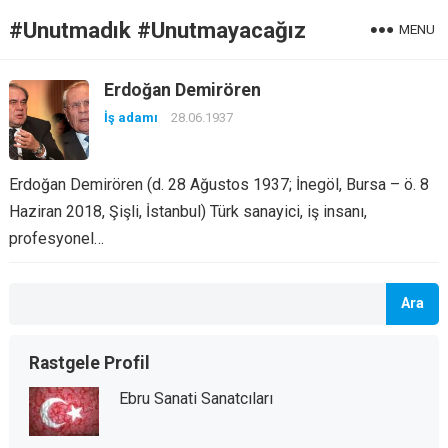
#Unutmadık #Unutmayacağız
MENU
Erdoğan Demirören
İş adamı
28.06.1937
Erdoğan Demirören (d. 28 Ağustos 1937; İnegöl, Bursa – ö. 8
Haziran 2018, Şişli, İstanbul) Türk sanayici, iş insanı,
profesyonel…
Ara
Rastgele Profil
Ebru Sanati Sanatcıları