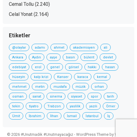
Cemal Tollu
(2.240)
Celal Yonat
(2.164)
Etiketler
@olaylar
adamı
ahmet
akademisyen
ali
Ankara
Aydın
ayşe
basın
bülent
devlet
edebiyat
erol
genel
görsel
hakkı
hasan
hüseyin
kalp krizi
Kanser
karaca
kemal
mehmet
metin
mustafa
müzik
orhan
osman
sanat
sinema
siyaset
spor
tarih
tekin
tiyatro
Trabzon
yaslilik
yazılı
Ömer
Ümit
İbrahim
İlhan
İsmail
İstanbul
İş
© 2026 #Unutmadık #Unutmayacağız -
WordPress Theme
by
WPEnjoy