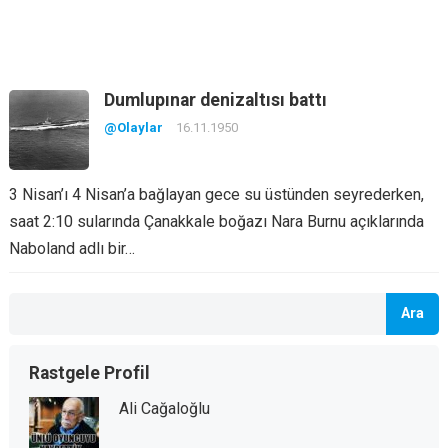
Dumlupınar denizaltısı battı
@Olaylar
16.11.1950
3 Nisan’ı 4 Nisan’a bağlayan gece su üstünden seyrederken,
saat 2:10 sularında Çanakkale boğazı Nara Burnu açıklarında
Naboland adlı bir…
Ara
Rastgele Profil
Ali Cağaloğlu