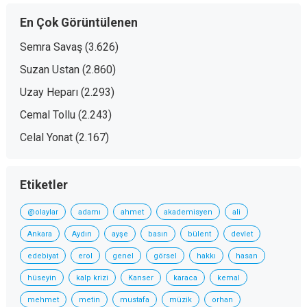
En Çok Görüntülenen
Semra Savaş
(3.626)
Suzan Ustan
(2.860)
Uzay Heparı
(2.293)
Cemal Tollu
(2.243)
Celal Yonat
(2.167)
Etiketler
@olaylar
adamı
ahmet
akademisyen
ali
Ankara
Aydın
ayşe
basın
bülent
devlet
edebiyat
erol
genel
görsel
hakkı
hasan
hüseyin
kalp krizi
Kanser
karaca
kemal
mehmet
metin
mustafa
müzik
orhan