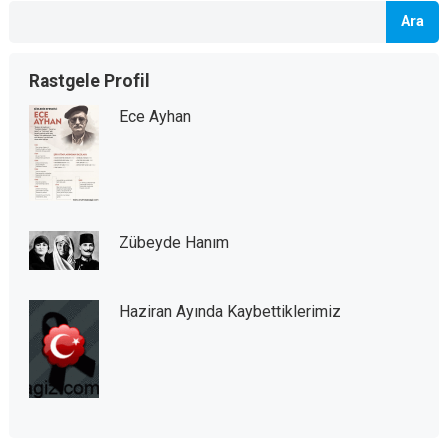
Ara
Rastgele Profil
Ece Ayhan
Zübeyde Hanım
Haziran Ayında Kaybettiklerimiz