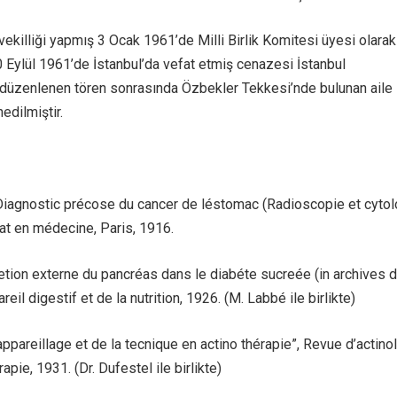
vekilliği yapmış 3 Ocak 1961’de Milli Birlik Komitesi üyesi olarak
30 Eylül 1961’de İstanbul’da vefat etmiş cenazesi İstanbul
 düzenlenen tören sonrasında Özbekler Tekkesi’nde bulunan aile
edilmiştir.
Diagnostic précose du cancer de léstomac (Radioscopie et cytol
at en médecine, Paris, 1916.
etion externe du pancréas dans le diabéte sucreée (in archives 
reil digestif et de la nutrition, 1926. (M. Labbé ile birlikte)
appareillage et de la tecnique en actino thérapie”, Revue d’actino
apie, 1931. (Dr. Dufestel ile birlikte)