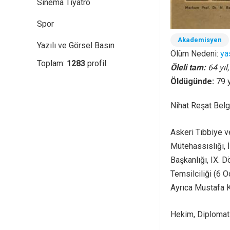
Sinema Tiyatro
Spor
Akademisyen
Yazılı ve Görsel Basın
Ölüm Nedeni:
yas
Toplam:
1283
profil.
Öleli tam:
64 yıl
Öldügünde:
79 
Nihat Reşat Belge
Askeri Tıbbiye ve
Mütehassıslığı, İ
Başkanlığı, IX. D
Temsilciliği (6 
Ayrıca Mustafa K
Hekim, Diplomat