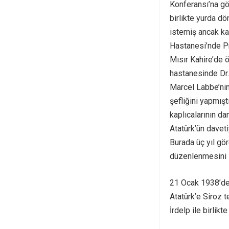
Konferansı’na gö
birlikte yurda d
istemiş ancak ka
Hastanesi’nde Pr
Mısır Kahire’de 
hastanesinde Dr.
Marcel Labbe’ni
şefliğini yapmış
kaplıcalarının d
Atatürk’ün davet
Burada üç yıl gö
düzenlenmesini s
21 Ocak 1938’de 
Atatürk’e Siroz 
İrdelp ile birlik