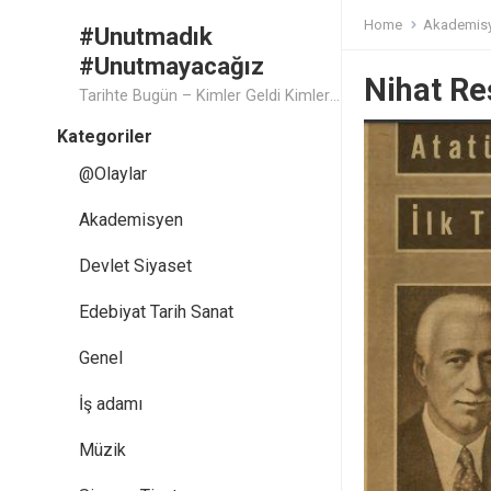
Home
Akademis
#Unutmadık
#Unutmayacağız
Nihat Re
Tarihte Bugün – Kimler Geldi Kimler Geçti..
Kategoriler
@Olaylar
Akademisyen
Devlet Siyaset
Edebiyat Tarih Sanat
Genel
İş adamı
Müzik