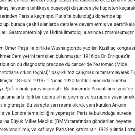
ılmış, hayatının tehlikeye düşeceği düşüncesiyle hapisten kaçara
zerinden Paris’e kaçmıştır. Paris’te bulunduğu dönemde tıp
olup, burada çeşitli alanlarda derslere devam etmiş ve sertifikala
kları, Gastroenteroloji ve Hidroklimatoloji alanında uzmanlaşmıştır.
m Ömer Paşa ile birlikte Washington’da yapılan Kızılhaç kongres
Ahmer Cemiyeti’ni temsilen bulunmuştur. 1916’da Dr. Enriquez’in
tribution du diagnostic precose du cancer de l’estomac (Mide
etotlarla erken teşhisi)” başlıklı tez çalışmasını tamamlayarak T
lmıştır. 18 Ekim 1919- 1 Nisan 1920 tarihleri arasında Gureba
ye Şefi olarak görev yapmıştır. Bu dönemde Yunanlıların İzmir’de
gulamalarla ilgili bir raporu eline geçmiş ve bu raporu yayınlamak
s’e gitmiştir. Bu süreçte yarı resmi olarak yeni kurulan Ankara
is ve Londra temsilciliğini yapmıştır. Paris’te bulunduğu sürede
ı’na Büyük Millet Meclisi (BMM) tarafından gönderilen heyette
revlendirilmiş ve kafileye Paris’ten katılmıştır. 1922 yılında Loz