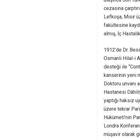
cezasına çarptır
Lefkoşa, Mısır ü
fakültesine kayd
almış, İç Hastalı
1912’de Dr. Besi
Osmanlı Hilal-i 
desteği ile “Con
kanserinin yeni m
Doktoru unvanı a
Hastanesi Dâhili
yaptığı haksız uy
üzere tekrar Pari
Hükümeti’nin Par
Londra Konferans
müşavir olarak gö