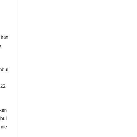
iran
e
nbul
 22
“kan
abul
onne