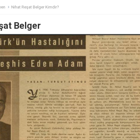
yen
Nihat Reşat Belger Kimdir?
şat Belger