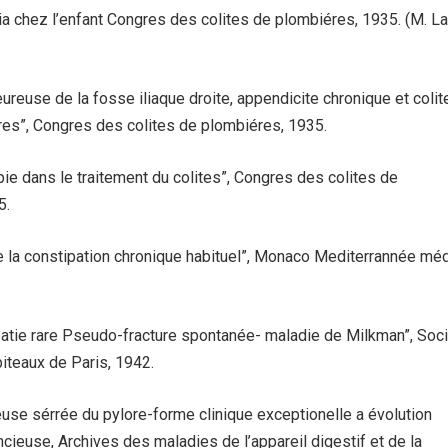
lia chez l’enfant Congres des colites de plombiéres, 1935. (M. L
reuse de la fosse iliaque droite, appendicite chronique et colit
res”, Congres des colites de plombiéres, 1935.
ie dans le traitement du colites”, Congres des colites de
5.
e la constipation chronique habituel”, Monaco Mediterrannée méd
atie rare Pseudo-fracture spontanée- maladie de Milkman”, Soc
iteaux de Paris, 1942.
se sérrée du pylore-forme clinique exceptionelle a évolution
cieuse, Archives des maladies de l’appareil digestif et de la