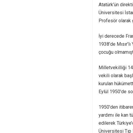
Atatürk’ün direkt
Üniversitesi İst
Profesör olarak 
İyi derecede Fra
1938’de Mısır’lı
çocuğu olmamıştı
Milletvekilliği 
vekili olarak ba
kurulan hükümett
Eylül 1950’de son
1950’den itibaren
yardımı ile kan 
edilerek Türkiye
Üniversitesi Tıp 