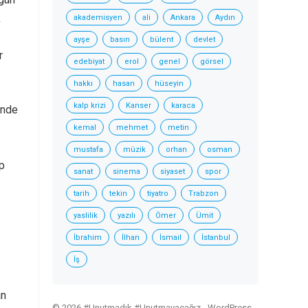
k
akademisyen
ali
Ankara
Aydın
ayşe
basın
bülent
devlet
r
edebiyat
erol
genel
görsel
hakkı
hasan
hüseyin
kalp krizi
Kanser
karaca
inde
kemal
mehmet
metin
mustafa
müzik
orhan
osman
ıp
sanat
sinema
siyaset
spor
tarih
tekin
tiyatro
Trabzon
yaslilik
yazılı
Ömer
Ümit
İbrahim
İlhan
İsmail
İstanbul
İş
an
© 2026 #Unutmadık #Unutmayacağız -
WordPress