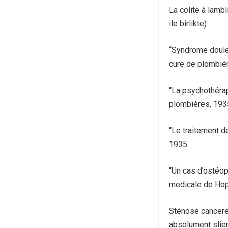
La colite à lamb
ile birlikte)
“Syndrome douleu
cure de plombié
“La psychothérap
plombiéres, 193
“Le traitement d
1935.
“Un cas d’ostéop
medicale de Hop
Sténose cancereu
absolument slien