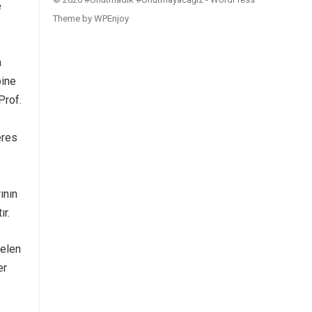
e
Theme
by
WPEnjoy
a
oine
Prof.
éres
ının
r.
gelen
er