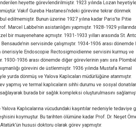
nderilen heyette görevlendirilmiştir. 1923 yılında Lozan heyetiyl
önmüştür. Vakıf Gureba Hastanesi’ndeki görevine tekrar dönmek
bul edilmemiştir. Bunun üzerine 1927 yılına kadar Paris’te Pitie
of. Marcel Labbe’nin asistanlığını yapmıştır. 1928-1929 yıllarınd
özel bir muayenehane açmıştır. 1931-1933 yılları arasında St. Ant
 Bensaude’nin servisinde çalışmıştır. 1934-1936 arası dönemde 
n önerisiyle Endoscopie Rectosigmoidienne servisini kurmuş ve
tır. 1930-1936 arası dönemde diğer görevlerinin yanı sıra Plombi
anışmanlığı görevini de üstlenmiştir. 1936 yılında Mustafa Kemal
iyle yurda dönmüş ve Yalova Kaplıcaları müdürlüğüne atanmıştır.
rev yapmış ve termal kaplıcaların sıhhi durumu ve sosyal donatılar
ağlayarak burada bir sağlık kompleksi oluşturulmasını sağlamıştı
Yalova Kaplıcalarına vücudundaki kaşıntılar nedeniyle tedaviye 
teşhisini koymuştur. Bu tarihten ölümüne kadar Prof. Dr. Neşet Öm
te Atatürk’ün hususi doktoru olarak görev yapmıştır.