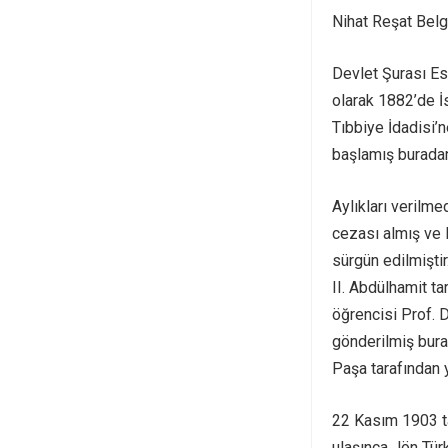
Nihat Reşat Belg
Devlet Şurası Es
olarak 1882’de İ
Tıbbiye İdadisi’
başlamış burada
Aylıkları verilme
cezası almış ve 
sürgün edilmiştir
II. Abdülhamit t
öğrencisi Prof. 
gönderilmiş bura
Paşa tarafından 
22 Kasım 1903 ta
ulaşınca Jön Türk