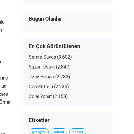
Bugun Olanlar
ğlu
i
En Çok Görüntülenen
Semra Savaş
(3.602)
n
Suzan Ustan
(2.847)
Uzay Heparı
(2.283)
erine
r’un
Cemal Tollu
(2.235)
zere
Celal Yonat
(2.158)
m Ömer
Etiketler
@olaylar
adamı
ahmet
rgün