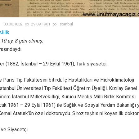
00.00.1882
∞
29.09.1961
∞
Istanbul
lilik
, 10 ay, 8 gün olmuş.
yaşındaydı.
r (1882, İstanbul – 29 Eylül 1961), Türk siyasetçi.
 Paris Tıp Fakültesini bitirdi. İç Hastalıkları ve Hidroklimatoloji
stanbul Üniversitesi Tıp Fakültesi Öğretim Üyeliği, Kızılay Genel
önem İstanbul Milletvekilliği, Kurucu Meclis Milli Birlik Komitesi
Ocak 1961 – 29 Eylül 1961) ile Sağlık ve Sosyal Yardım Bakanlığı y
emal Atatürk’ün özel doktoruydu. Siroz teşhisini koyan ilk doktor
 ve Siyasetçi