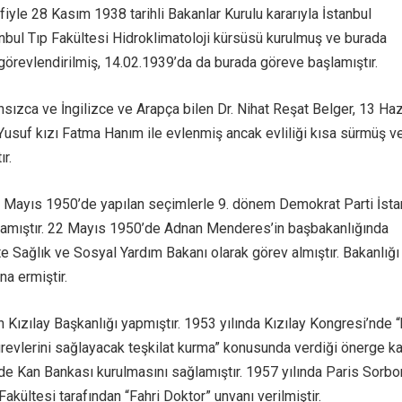
ifiyle 28 Kasım 1938 tarihli Bakanlar Kurulu kararıyla İstanbul
anbul Tıp Fakültesi Hidroklimatoloji kürsüsü kurulmuş ve burada
görevlendirilmiş, 14.02.1939’da da burada göreve başlamıştır.
nsızca ve İngilizce ve Arapça bilen Dr. Nihat Reşat Belger, 13 Haz
 Yusuf kızı Fatma Hanım ile evlenmiş ancak evliliği kısa sürmüş v
r.
14 Mayıs 1950’de yapılan seçimlerle 9. dönem Demokrat Parti İsta
şlamıştır. 22 Mayıs 1950’de Adnan Menderes’in başbakanlığında
e Sağlık ve Sosyal Yardım Bakanı olarak görev almıştır. Bakanlığı
a ermiştir.
 Kızılay Başkanlığı yapmıştır. 1953 yılında Kızılay Kongresi’nde 
türevlerini sağlayacak teşkilat kurma” konusunda verdiği önerge k
’de Kan Bankası kurulmasını sağlamıştır. 1957 yılında Paris Sorb
Fakültesi tarafından “Fahri Doktor” unvanı verilmiştir.