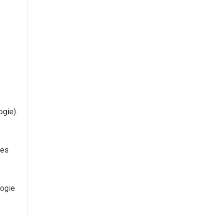
ogie).
des
logie