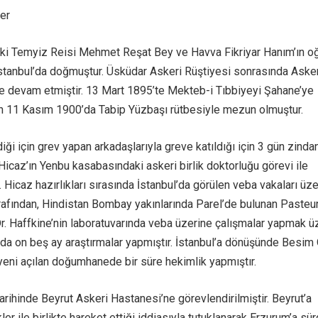
er
ki Temyiz Reisi Mehmet Reşat Bey ve Havva Fikriyar Hanım’ın o
stanbul’da doğmuştur. Üsküdar Askeri Rüştiyesi sonrasında Asker
ne devam etmiştir. 13 Mart 1895’te Mekteb-i Tıbbiyeyi Şahane’ye
n 11 Kasım 1900’da Tabip Yüzbaşı rütbesiyle mezun olmuştur.
diği için grev yapan arkadaşlarıyla greve katıldığı için 3 gün zinda
Hicaz’ın Yenbu kasabasındaki askeri birlik doktorluğu görevi ile
. Hicaz hazırlıkları sırasında İstanbul’da görülen veba vakaları üz
arafından, Hindistan Bombay yakınlarında Parel’de bulunan Pasteu
Dr. Haffkine’nin laboratuvarında veba üzerine çalışmalar yapmak ü
da on beş ay araştırmalar yapmıştır. İstanbul’a dönüşünde Besi
yeni açılan doğumhanede bir süre hekimlik yapmıştır.
rihinde Beyrut Askeri Hastanesi’ne görevlendirilmiştir. Beyrut’a
ler ile birlikte hareket ettiği iddiasıyla tutuklanarak Erzurum’a sü