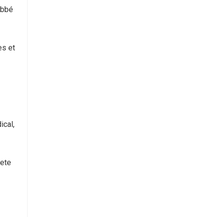
abbé
es et
ical,
iete