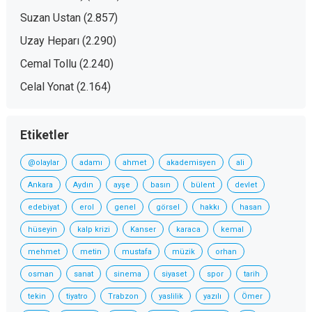
Suzan Ustan
(2.857)
Uzay Heparı
(2.290)
Cemal Tollu
(2.240)
Celal Yonat
(2.164)
Etiketler
@olaylar
adamı
ahmet
akademisyen
ali
Ankara
Aydın
ayşe
basın
bülent
devlet
edebiyat
erol
genel
görsel
hakkı
hasan
hüseyin
kalp krizi
Kanser
karaca
kemal
mehmet
metin
mustafa
müzik
orhan
osman
sanat
sinema
siyaset
spor
tarih
tekin
tiyatro
Trabzon
yaslilik
yazılı
Ömer