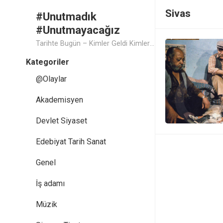
Sivas
#Unutmadık
#Unutmayacağız
Tarihte Bugün – Kimler Geldi Kimler Geçti..
Kategoriler
@Olaylar
Akademisyen
Devlet Siyaset
Edebiyat Tarih Sanat
Genel
İş adamı
Müzik