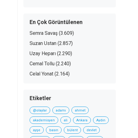
En Çok Görüntülenen
Semra Savaş
(3.609)
Suzan Ustan
(2.857)
Uzay Heparı
(2.290)
Cemal Tollu
(2.240)
Celal Yonat
(2.164)
Etiketler
@olaylar
adamı
ahmet
akademisyen
ali
Ankara
Aydın
ayşe
basın
bülent
devlet