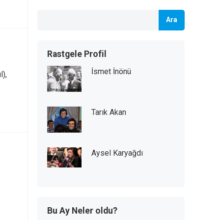
Ara
Rastgele Profil
İsmet İnönü
l),
Tarık Akan
Aysel Karyağdı
Bu Ay Neler oldu?