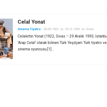
Celal Yonat
Sinema Tiyatro
00.00.1922
∞
29.12.1993
∞
Sivas
Celalettin Yonat (1922, Sivas – 29 Aralık 1993, İstanbu
‘Arap Celal’ olarak bilinen Türk Yeşilçam Türk tiyatro ve
sinema oyuncusu.[1]…