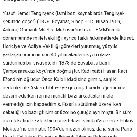
Yusuf Kemal Tengirşenk (ismi bazı kaynaklarda Tengirşek
şeklinde geçer) (1878, Boyabat, Sinop – 15 Nisan 1969,
Ankara) Osmanlı Meclisi Mebusan’ında ve TBMM’nin ilk
dönemlerinde milletvekilliği, ayrıca farklı hükümetlerde İktisat,
Hariciye ve Adliye Vekilliği görevleri yürütmüş, yüzyıla
yaklaşan ömrünün son 40 yılını akademisyen olarak
sürdürmüş bir siyasetçidir.1878’de Boyabat’a bağlı
Çampaşasakızı köyü’nde doğmuştur. Kadı naibi Hasan Raci
Efendinin oğludur. Önce Kuleli İdadisine girmiş, sağlık
nedenleri ile Askeri Tıbbiye’ye geçmiş, burada öğrenimine
devam ederken rejime muhalif bazı arkadaşlarını ele
vermediği için hapsedilmiş, Fizan’a sürülmek üzere iken
sakatlığı ve bazı girişimler üzerine çürüğe ayrılmıştır. Bir süre
memleketinde kaldıktan sonra tekrar İstanbul’a gelerek Hukuk
Mektebi’ne girmiştir. 1904’de mezun olmuş, daha sonra Paris