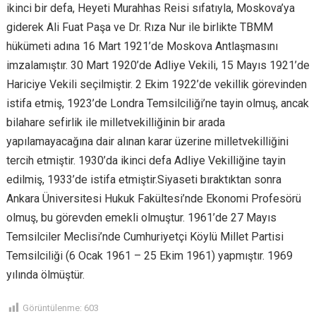
ikinci bir defa, Heyeti Murahhas Reisi sıfatıyla, Moskova’ya
giderek Ali Fuat Paşa ve Dr. Rıza Nur ile birlikte TBMM
hükümeti adına 16 Mart 1921’de Moskova Antlaşmasını
imzalamıştır. 30 Mart 1920’de Adliye Vekili, 15 Mayıs 1921’de
Hariciye Vekili seçilmiştir. 2 Ekim 1922’de vekillik görevinden
istifa etmiş, 1923’de Londra Temsilciliği’ne tayin olmuş, ancak
bilahare sefirlik ile milletvekilliğinin bir arada
yapılamayacağına dair alınan karar üzerine milletvekilliğini
tercih etmiştir. 1930’da ikinci defa Adliye Vekilliğine tayin
edilmiş, 1933’de istifa etmiştir.Siyaseti bıraktıktan sonra
Ankara Üniversitesi Hukuk Fakültesi’nde Ekonomi Profesörü
olmuş, bu görevden emekli olmuştur. 1961’de 27 Mayıs
Temsilciler Meclisi’nde Cumhuriyetçi Köylü Millet Partisi
Temsilciliği (6 Ocak 1961 – 25 Ekim 1961) yapmıştır. 1969
yılında ölmüştür.
Görüntülenme:
603