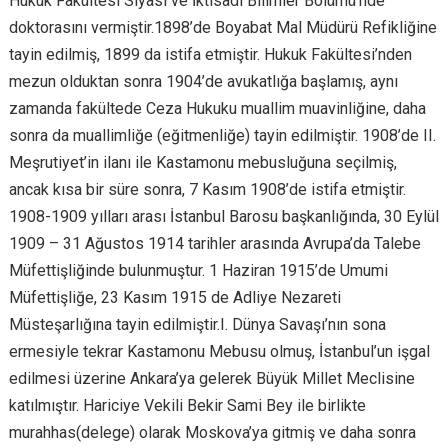
Hukuk Fakültesi Siyasi ve İktisadi Bilimler Bölümü’nde
doktorasını vermiştir.1898’de Boyabat Mal Müdürü Refikliğine
tayin edilmiş, 1899 da istifa etmiştir. Hukuk Fakültesi’nden
mezun olduktan sonra 1904’de avukatlığa başlamış, aynı
zamanda fakültede Ceza Hukuku muallim muavinliğine, daha
sonra da muallimliğe (eğitmenliğe) tayin edilmiştir. 1908’de II.
Meşrutiyet’in ilanı ile Kastamonu mebusluğuna seçilmiş,
ancak kısa bir süre sonra, 7 Kasım 1908’de istifa etmiştir.
1908-1909 yılları arası İstanbul Barosu başkanlığında, 30 Eylül
1909 – 31 Ağustos 1914 tarihler arasında Avrupa’da Talebe
Müfettişliğinde bulunmuştur. 1 Haziran 1915’de Umumi
Müfettişliğe, 23 Kasım 1915 de Adliye Nezareti
Müsteşarlığına tayin edilmiştir.I. Dünya Savaşı’nın sona
ermesiyle tekrar Kastamonu Mebusu olmuş, İstanbul’un işgal
edilmesi üzerine Ankara’ya gelerek Büyük Millet Meclisine
katılmıştır. Hariciye Vekili Bekir Sami Bey ile birlikte
murahhas(delege) olarak Moskova’ya gitmiş ve daha sonra