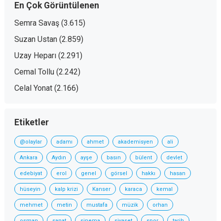
En Çok Görüntülenen
Semra Savaş
(3.615)
Suzan Ustan
(2.859)
Uzay Heparı
(2.291)
Cemal Tollu
(2.242)
Celal Yonat
(2.166)
Etiketler
@olaylar
adamı
ahmet
akademisyen
ali
Ankara
Aydın
ayşe
basın
bülent
devlet
edebiyat
erol
genel
görsel
hakkı
hasan
hüseyin
kalp krizi
Kanser
karaca
kemal
mehmet
metin
mustafa
müzik
orhan
osman
sanat
sinema
siyaset
spor
tarih