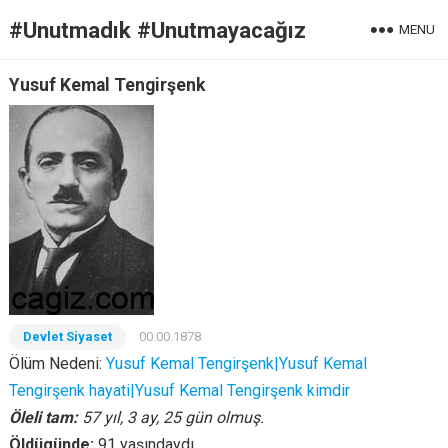
#Unutmadık #Unutmayacağız
MENU
Yusuf Kemal Tengirşenk
Devlet Siyaset
00.00.1878
Ölüm Nedeni:
Yusuf Kemal Tengirşenk|Yusuf Kemal
Tengirşenk hayati|Yusuf Kemal Tengirşenk kimdir
Öleli tam:
57 yıl, 3 ay, 25 gün olmuş.
Öldügünde:
91 yaşındaydı.