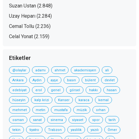
Suzan Ustan
(2.848)
Uzay Heparı
(2.284)
Cemal Tollu
(2.236)
Celal Yonat
(2.159)
Etiketler
@olaylar
adamı
ahmet
akademisyen
ali
Ankara
Aydın
ayşe
basın
bülent
devlet
edebiyat
erol
genel
görsel
hakkı
hasan
hüseyin
kalp krizi
Kanser
karaca
kemal
mehmet
metin
mustafa
müzik
orhan
osman
sanat
sinema
siyaset
spor
tarih
tekin
tiyatro
Trabzon
yaslilik
yazılı
Ömer