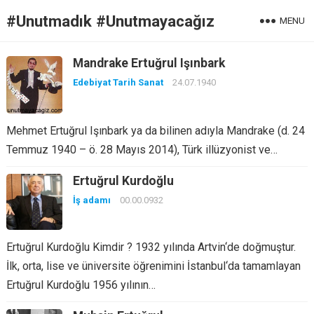
#Unutmadık #Unutmayacağız
MENU
Mandrake Ertuğrul Işınbark
Edebiyat Tarih Sanat
24.07.1940
Mehmet Ertuğrul Işınbark ya da bilinen adıyla Mandrake (d. 24
Temmuz 1940 – ö. 28 Mayıs 2014), Türk illüzyonist ve…
Ertuğrul Kurdoğlu
İş adamı
00.00.0932
Ertuğrul Kurdoğlu Kimdir ? 1932 yılında Artvin‘de doğmuştur.
İlk, orta, lise ve üniversite öğrenimini İstanbul‘da tamamlayan
Ertuğrul Kurdoğlu 1956 yılının…