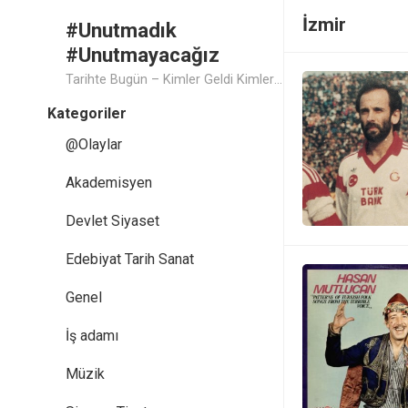
İzmir
#Unutmadık
#Unutmayacağız
Tarihte Bugün – Kimler Geldi Kimler Geçti..
Kategoriler
@Olaylar
Akademisyen
Devlet Siyaset
Edebiyat Tarih Sanat
Genel
İş adamı
Müzik