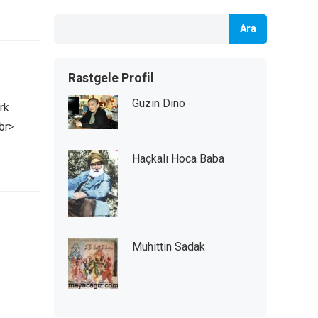
Ara
Rastgele Profil
Güzin Dino
rk
br>
Haçkalı Hoca Baba
Muhittin Sadak