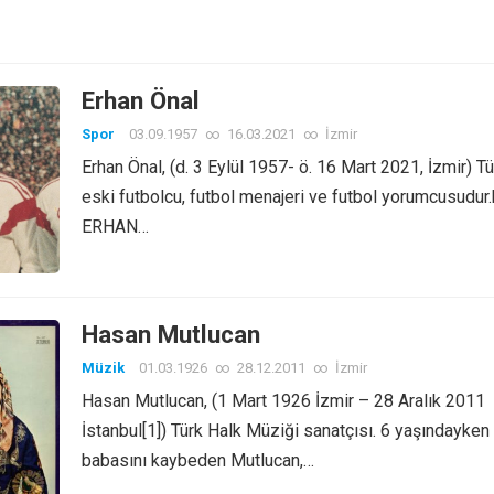
Erhan Önal
Spor
03.09.1957
∞
16.03.2021
∞
İzmir
Erhan Önal, (d. 3 Eylül 1957- ö. 16 Mart 2021, İzmir) Tü
eski futbolcu, futbol menajeri ve futbol yorumcusudur.
ERHAN…
Hasan Mutlucan
Müzik
01.03.1926
∞
28.12.2011
∞
İzmir
Hasan Mutlucan, (1 Mart 1926 İzmir – 28 Aralık 2011
İstanbul[1]) Türk Halk Müziği sanatçısı. 6 yaşındayken
babasını kaybeden Mutlucan,…