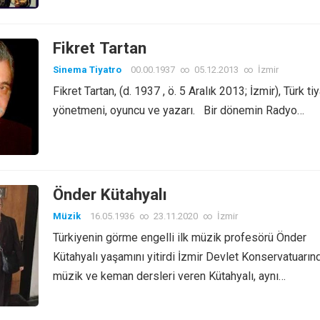
Fikret Tartan
Sinema Tiyatro
00.00.1937
∞
05.12.2013
∞
İzmir
Fikret Tartan, (d. 1937 , ö. 5 Aralık 2013; İzmir), Türk ti
yönetmeni, oyuncu ve yazarı. Bir dönemin Radyo…
Önder Kütahyalı
Müzik
16.05.1936
∞
23.11.2020
∞
İzmir
Türkiyenin görme engelli ilk müzik profesörü Önder
Kütahyalı yaşamını yitirdi İzmir Devlet Konservatuarın
müzik ve keman dersleri veren Kütahyalı, aynı…