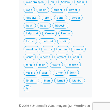
akademisyen
ali
Ankara
Aydın
ayşe
basın
bülent
devlet
edebiyat
erol
genel
görsel
hakkı
hasan
hüseyin
kalp krizi
Kanser
karaca
kemal
mehmet
metin
mustafa
müzik
orhan
osman
sanat
sinema
siyaset
spor
tarih
tekin
tiyatro
Trabzon
yaslilik
yazılı
Ömer
Ümit
İbrahim
İlhan
İsmail
İstanbul
İş
© 2026 #Unutmadık #Unutmayacağız -
WordPress