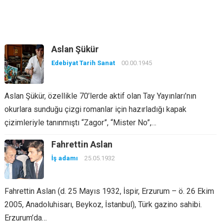
Aslan Şükür
Edebiyat Tarih Sanat
00.00.1945
Aslan Şükür, özellikle 70’lerde aktif olan Tay Yayınları’nın
okurlara sunduğu çizgi romanlar için hazırladığı kapak
çizimleriyle tanınmıştı “Zagor”, “Mister No”,…
Fahrettin Aslan
İş adamı
25.05.1932
Fahrettin Aslan (d. 25 Mayıs 1932, İspir, Erzurum – ö. 26 Ekim
2005, Anadoluhisarı, Beykoz, İstanbul), Türk gazino sahibi.
Erzurum’da…